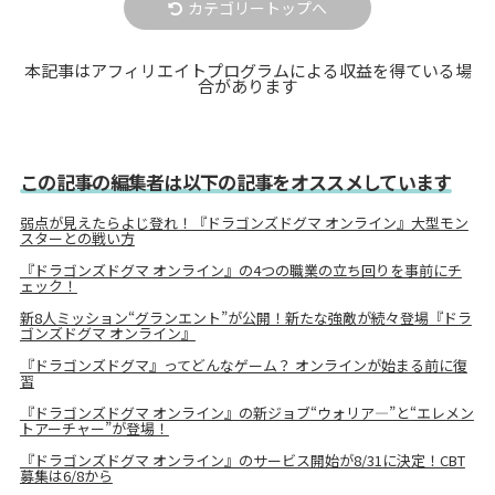
カテゴリートップへ
本記事はアフィリエイトプログラムによる収益を得ている場
合があります
この記事の編集者は以下の記事をオススメしています
弱点が見えたらよじ登れ！『ドラゴンズドグマ オンライン』大型モン
スターとの戦い方
『ドラゴンズドグマ オンライン』の4つの職業の立ち回りを事前にチ
ェック！
新8人ミッション“グランエント”が公開！新たな強敵が続々登場『ドラ
ゴンズドグマ オンライン』
『ドラゴンズドグマ』ってどんなゲーム？ オンラインが始まる前に復
習
『ドラゴンズドグマ オンライン』の新ジョブ“ウォリア―”と“エレメン
トアーチャー”が登場！
『ドラゴンズドグマ オンライン』のサービス開始が8/31に決定！CBT
募集は6/8から