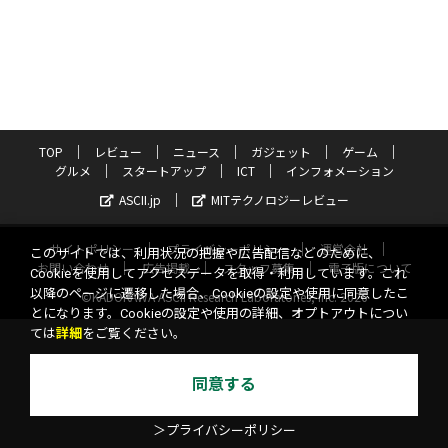
TOP
レビュー
ニュース
ガジェット
ゲーム
グルメ
スタートアップ
ICT
インフォメーション
ASCII.jp
MITテクノロジーレビュー
サイトポリシー
プライバシーポリシー
運営会社
このサイトでは、利用状況の把握や広告配信などのために、
お問い合わせ
広告掲載
スタッフ募集
電子版について
Cookieを使用してアクセスデータを取得・利用しています。これ
以降のページに遷移した場合、Cookieの設定や使用に同意したこ
©KADOKAWA ASCII Research Laboratories, Inc. 2026
とになります。Cookieの設定や使用の詳細、オプトアウトについ
ては
詳細
をご覧ください。
同意する
＞プライバシーポリシー