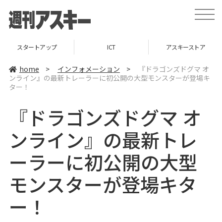
t
o
g
g
l
スタートアップ
ICT
アスキーストア
e
n
a
home
>
インフォメーション
>
『ドラゴンズドグマ オ
v
ンライン』の最新トレーラーに初公開の大型モンスターが登場キ
i
ター！
g
a
t
『ドラゴンズドグマ オ
i
o
n
ンライン』の最新トレ
ーラーに初公開の大型
モンスターが登場キタ
ー！