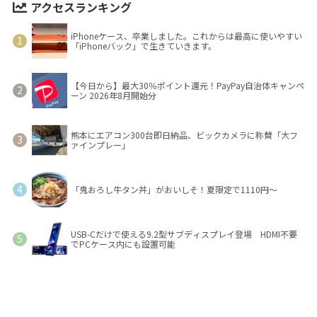
アクセスランキング
iPhoneケース、卒業しました。これからは最高に使いやすい
「iPhoneバック」で生きていきます。
【今日から】最大30％ポイント還元！PayPay自治体キャンペ
ーン 2026年8月開始分
熊本にエアコン300台即日納品、ビックカメラに称賛「大フ
ァインプレー」
「鬼おろし牛タン丼」がおいしそ！夏限定で1110円～
USB-Cだけで使える9.2型サブディスプレイ登場 HDMI不要
でPCケース内にも設置可能