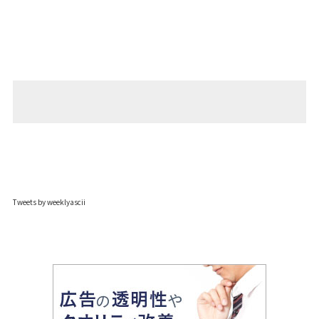
Tweets by weeklyascii