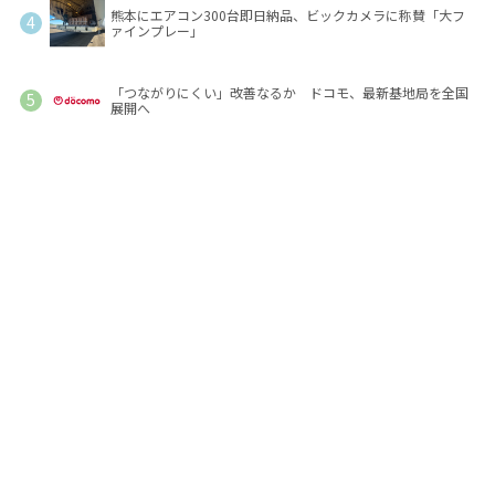
熊本にエアコン300台即日納品、ビックカメラに称賛「大フ
ァインプレー」
「つながりにくい」改善なるか ドコモ、最新基地局を全国
展開へ