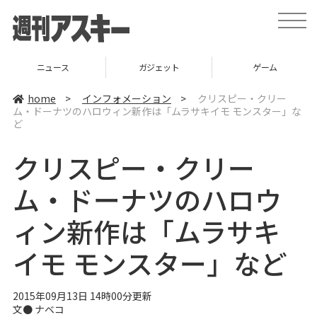
t
o
g
g
l
ニュース
ガジェット
ゲーム
e
n
a
home
>
インフォメーション
>
クリスピー・クリー
v
ム・ドーナツのハロウィン新作は「ムラサキイモ モンスター」な
i
ど
g
a
t
クリスピー・クリー
i
o
n
ム・ドーナツのハロウ
ィン新作は「ムラサキ
イモ モンスター」など
2015年09月13日 14時00分更新
文●
ナベコ