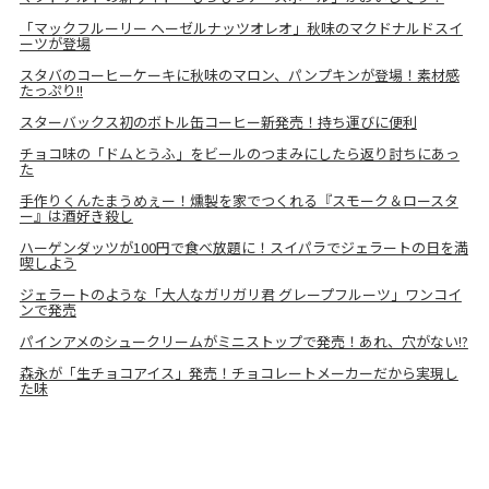
「マックフルーリー ヘーゼルナッツオレオ」秋味のマクドナルドスイ
ーツが登場
スタバのコーヒーケーキに秋味のマロン、パンプキンが登場！素材感
たっぷり!!
スターバックス初のボトル缶コーヒー新発売！持ち運びに便利
チョコ味の「ドムとうふ」をビールのつまみにしたら返り討ちにあっ
た
手作りくんたまうめぇー！燻製を家でつくれる『スモーク＆ロースタ
ー』は酒好き殺し
ハーゲンダッツが100円で食べ放題に！スイパラでジェラートの日を満
喫しよう
ジェラートのような「大人なガリガリ君 グレープフルーツ」ワンコイ
ンで発売
パインアメのシュークリームがミニストップで発売！あれ、穴がない!?
森永が「生チョコアイス」発売！チョコレートメーカーだから実現し
た味