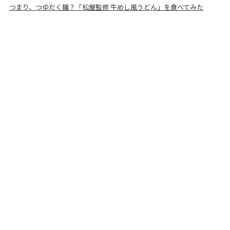
つまり、つゆだく麺？「松屋監修 牛めし風うどん」を食べてみた