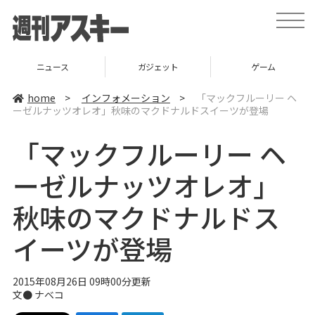
t
o
g
g
l
ニュース
ガジェット
ゲーム
e
n
a
home
>
インフォメーション
>
「マックフルーリー ヘ
v
ーゼルナッツオレオ」秋味のマクドナルドスイーツが登場
i
g
a
「マックフルーリー ヘ
t
i
o
ーゼルナッツオレオ」
n
秋味のマクドナルドス
イーツが登場
2015年08月26日 09時00分更新
文●
ナベコ