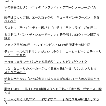
じ』で
秋の夜長にビタントニオのノンフライポップコーンメーカーがイカ
す！
餃子味のカップ麺、エースコックの「ギョーザパンチラーメン」を食
べてみた
ガストでポテトパーティー再び！「山盛りポテトフライ」が99円に
ミスドに「ポン・デ・シュードーナツ」新登場！ハロウィーン限定で
販売
フォアグラが390円！ハワイアンビストロで9月限定太っ腹企画
ティーベースの秋ドリンクがおいしそう！「コーヒービーン＆ティーリ
ーフ」に新商品
吉祥寺で肉ランチ！はみでる黒毛和牛のカルビ丼がウマトク
よなよなエールのメーカーがつくる異次元ビール『バレルフカミダ
ス』が今年も！
新業態回らない「かっぱ寿司」はつまみが充実して一人飲み天国だっ
た！
獺祭も500円！馬すしの日本酒スタンド下北沢「ゆう馬」がナイスに酔
える
知る人ぞ知る人気ツアー「よなよなエール」醸造所見学に潜入してき
た