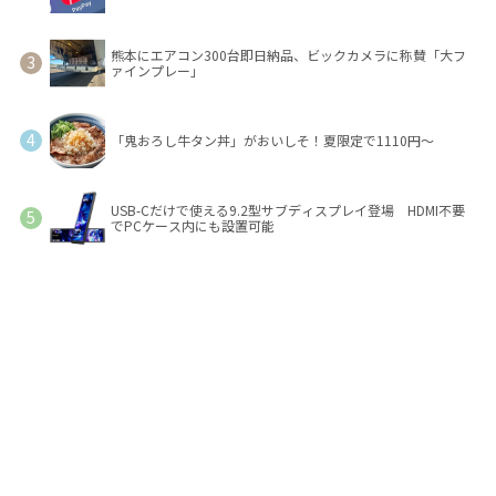
熊本にエアコン300台即日納品、ビックカメラに称賛「大フ
ァインプレー」
「鬼おろし牛タン丼」がおいしそ！夏限定で1110円～
USB-Cだけで使える9.2型サブディスプレイ登場 HDMI不要
でPCケース内にも設置可能