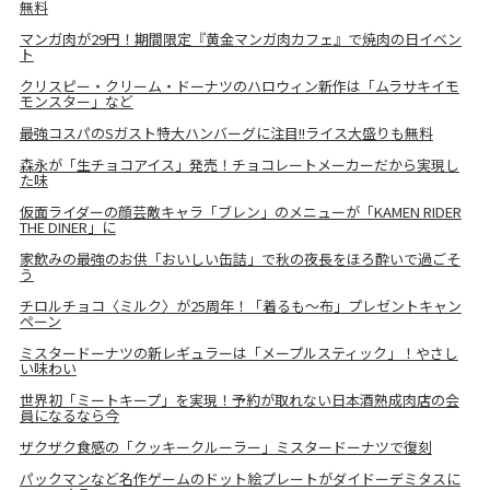
無料
マンガ肉が29円！期間限定『黄金マンガ肉カフェ』で焼肉の日イベン
ト
クリスピー・クリーム・ドーナツのハロウィン新作は「ムラサキイモ
モンスター」など
最強コスパのSガスト特大ハンバーグに注目!!ライス大盛りも無料
森永が「生チョコアイス」発売！チョコレートメーカーだから実現し
た味
仮面ライダーの顔芸敵キャラ「ブレン」のメニューが「KAMEN RIDER
THE DINER」に
家飲みの最強のお供「おいしい缶詰」で秋の夜長をほろ酔いで過ごそ
う
チロルチョコ〈ミルク〉が25周年！「着るも～布」プレゼントキャン
ペーン
ミスタードーナツの新レギュラーは「メープルスティック」！やさし
い味わい
世界初「ミートキープ」を実現！予約が取れない日本酒熟成肉店の会
員になるなら今
ザクザク食感の「クッキークルーラー」ミスタードーナツで復刻
パックマンなど名作ゲームのドット絵プレートがダイドーデミタスに