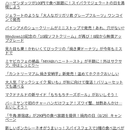
ハーゲンダッツが100円で食べ放題に！スイパラでジェラートの日を満
喫しよう
ジェラートのような「大人なガリガリ君 グレープフルーツ」ワンコイ
ンで発売
パインアメのシュークリームがミニストップで発売！あれ、穴がない!?
Windows10記念の「10段ソフトクリーム」が再び！8段から無償アッ
プグレード
見た目も栗！かわいくてびっクリの「焼き栗ドーナツ」が今年もミス
ドで
ミヤビカフェの絶品「MIYABIハニートースト」が半額に！外はサクサ
ク、中はしっとり～
「カントリーマアム 焼き安納芋」新発売！温めてホクホクおいしい
大人気「マックシェイク 紫いも」が秋に向けて復活！バリューセット
でも選べる
マクドナルドの新サイド「もちもちチーズボール」がおいしそう！
バーミヤンで初のチャーハンだけフェア！ズワイ蟹、甘酢あんかけ…
おいしそう！
「牛角 原宿店」が290円の食べ放題を提供！焼肉の日（8/29）キャン
ペーン
新しいボンカレーネオがうまいっ！スパイスフェスで3種の食べ比べが