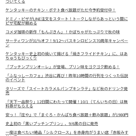
ついてくる
ケンタッキーのチキン・ポテト食べ放題がただ今予約受付中！
ドミノ・ピザがLINE注文をスタート！トークしながらあっという間に
ピザ宅配が頼める
コメダ珈琲の新作「もんぷきん」！かぼちゃがたっぷりで秋の味
サーティワンが31％オフ！9/12～バスキンロビンス70周年キャンペー
ン
ケンタッキー史上初の焼いて揚げる「焼きフライドチキン」に、はあ
ちゅうもびっくり
「プッチンプリンオーレ」が登場、プリン味をゴクゴク飲める！
「ふなっしーカフェ」渋谷に再び！昨年10時間の行列をつくった伝説
のイベント
タリーズで「スイートカラメルパンプキンラテ」など秋のドリンク発
売
「天下一品祭り」12日間にわたって開催！10/1（てんいちの日）は無
料券がもらえる
安っ！『庄や』で「まぐろ・かんぱち食べ放題＋飲み放題」が1980円
史上初の「黒いプッチンプリン」、9/6黒の日に発売
一度は食べたい!絶品「シルクロース」を赤身肉がうまい店『赤坂みす