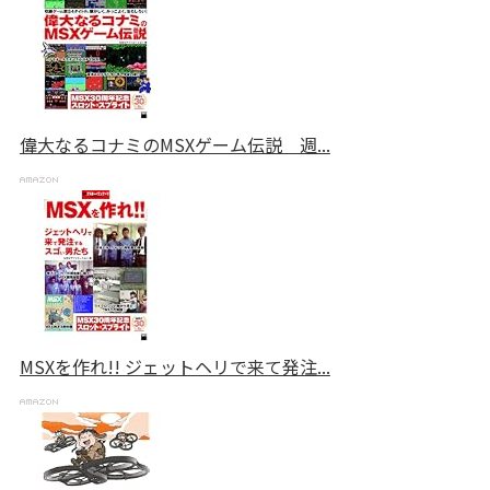
偉大なるコナミのMSXゲーム伝説 週...
MSXを作れ!! ジェットヘリで来て発注...