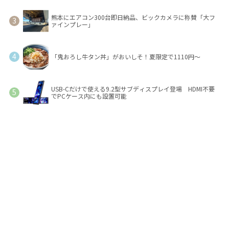
熊本にエアコン300台即日納品、ビックカメラに称賛「大フ
ァインプレー」
「鬼おろし牛タン丼」がおいしそ！夏限定で1110円～
USB-Cだけで使える9.2型サブディスプレイ登場 HDMI不要
でPCケース内にも設置可能