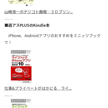
山崎浩一のデジゴト画報―３Ｄプリン...
■週アスPLUSのKindle本
iPhone、Androidアプリのおすすめをミニッツブック
で！
仕事&プライベートがはかどる ライ...