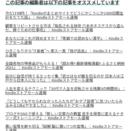
この記事の編集者は以下の記事をオススメしています
今だけ99円！『Kindleのまとめサイトでどうにかこうにか1000日間生
計をたてた話』： Kindleストアセール速報
顧客をリピートさせる方法『指名される技術 六本木ホステスから盗ん
だ、稼ぐための仕事術』： Kindleストアセール速報
あなたにはこれが読めますか？『常識では読めない漢字』： Kindleス
トアセール速報
ひきこもりから“IT長者”へ 家入一真『我が逃走』： Kindleストアセー
ル速報
全国各地の特産品がもらえる！『超お得!! 最新情報満載!! ふるさと納税
2015』： Kindleストアセール速報
自分に自信が持てるエッセイ集『武士はなぜ腹を切るのか 日本人は江
戸から日本人になった』： Kindleストアセール速報
人生を変えるテクニック『30代で人生を逆転させる残業0の時間術』：
Kindleストアセール速報
『どうしてもヤセられなかった人たちが“おデブ習慣”に気づいたらみ
るみる10kgヤセました』： Kindleストアセール速報
ブログやSNSで使える『新しい文章力の教室 苦手を得意に変えるナタ
リー式トレーニング』： Kindleストアセール速報
悪い習慣を断ち切る『図解 脳に悪い7つの習慣』： Kindleストアセー
ル速報