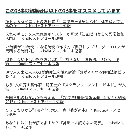
この記事の編集者は以下の記事をオススメしています
筋トレ＆ダイエットの方程式『仕事でモテる男はなぜ、体を鍛えてい
るのか？』： Kindleストアセール速報
天気のギモンを人気気象キャスターが解説『知識ゼロからの異常気象
入門』： Kindleストアセール速報
24時間が“48時間”になる時間の作り方『世界トップリーダー1000人が
実践する時間術』： Kindleストアセール速報
損をしない正しい怒り方とは!?『「怒らない」選択法、「怒る」技
術』： Kindleストアセール速報
現役京大生と京大OBが勉強法を徹底討論『頭がよくなる勉強法はどっ
ち？』： Kindleストアセール速報
もう1人の芥川賞作家・羽田圭介『スクラップ・アンド・ビルド』が人
気！： Kindleストアセール速報
全国各地の特産品がもらえる！『超お得!! 最新情報満載!! ふるさと納税
2015』： Kindleストアセール速報
ひきこもりから“IT長者”へ 家入一真『我が逃走』： Kindleストアセー
ル速報
あなたにはこれが読めますか？『常識では読めない漢字』： Kindleス
トアセール速報