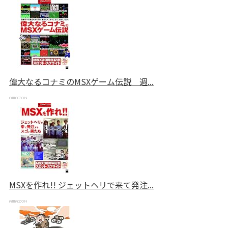
偉大なるコナミのMSXゲーム伝説 週...
MSXを作れ!! ジェットヘリで来て発注...