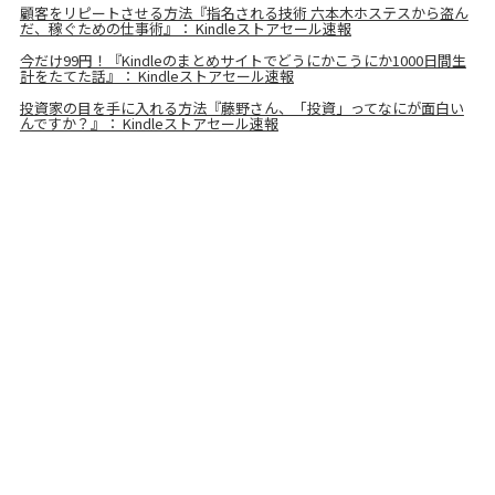
顧客をリピートさせる方法『指名される技術 六本木ホステスから盗ん
だ、稼ぐための仕事術』： Kindleストアセール速報
今だけ99円！『Kindleのまとめサイトでどうにかこうにか1000日間生
計をたてた話』： Kindleストアセール速報
投資家の目を手に入れる方法『藤野さん、「投資」ってなにが面白い
んですか？』： Kindleストアセール速報