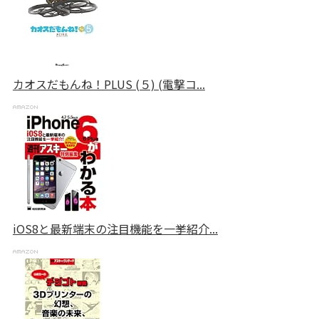
カオスだもんね！PLUS (５) (電撃コ...
iOS8と最新端末の注目機能を一挙紹介...