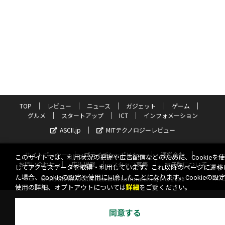
TOP
レビュー
ニュース
ガジェット
ゲーム
グルメ
スタートアップ
ICT
インフォメーション
ASCII.jp
MITテクノロジーレビュー
サイトポリシー
プライバシーポリシー
運営会社
このサイトでは、利用状況の把握や広告配信などのために、Cookieを
お問い合わせ
広告掲載
スタッフ募集
電子版について
してアクセスデータを取得・利用しています。これ以降のページに遷移
た場合、Cookieの設定や使用に同意したことになります。Cookieの設
©KADOKAWA ASCII Research Laboratories, Inc. 2026
使用の詳細、オプトアウトについては
詳細
をご覧ください。
同意する