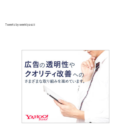
Tweets by weeklyascii