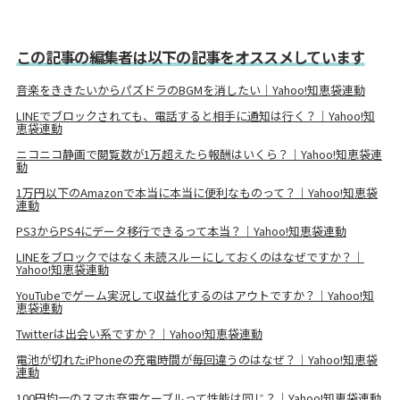
この記事の編集者は以下の記事をオススメしています
音楽をききたいからパズドラのBGMを消したい｜Yahoo!知恵袋連動
LINEでブロックされても、電話すると相手に通知は行く？｜Yahoo!知
恵袋連動
ニコニコ静画で閲覧数が1万超えたら報酬はいくら？｜Yahoo!知恵袋連
動
1万円以下のAmazonで本当に本当に便利なものって？｜Yahoo!知恵袋
連動
PS3からPS4にデータ移行できるって本当？｜Yahoo!知恵袋連動
LINEをブロックではなく未読スルーにしておくのはなぜですか？｜
Yahoo!知恵袋連動
YouTubeでゲーム実況して収益化するのはアウトですか？｜Yahoo!知
恵袋連動
Twitterは出会い系ですか？｜Yahoo!知恵袋連動
電池が切れたiPhoneの充電時間が毎回違うのはなぜ？｜Yahoo!知恵袋
連動
100円均一のスマホ充電ケーブルって性能は同じ？｜Yahoo!知恵袋連動