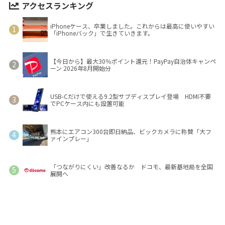
アクセスランキング
iPhoneケース、卒業しました。これからは最高に使いやすい
「iPhoneバック」で生きていきます。
【今日から】最大30％ポイント還元！PayPay自治体キャンペ
ーン 2026年8月開始分
USB-Cだけで使える9.2型サブディスプレイ登場 HDMI不要
でPCケース内にも設置可能
熊本にエアコン300台即日納品、ビックカメラに称賛「大フ
ァインプレー」
「つながりにくい」改善なるか ドコモ、最新基地局を全国
展開へ