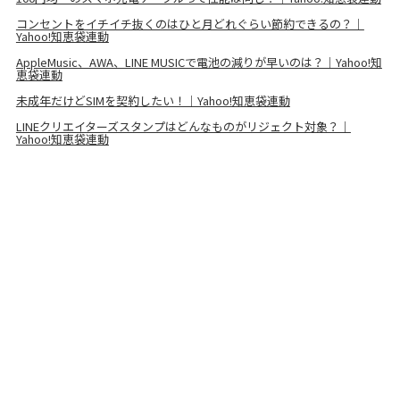
コンセントをイチイチ抜くのはひと月どれぐらい節約できるの？｜
Yahoo!知恵袋連動
AppleМusic、AWA、LINE МUSICで電池の減りが早いのは？｜Yahoo!知
恵袋連動
未成年だけどSIMを契約したい！｜Yahoo!知恵袋連動
LINEクリエイターズスタンプはどんなものがリジェクト対象？｜
Yahoo!知恵袋連動