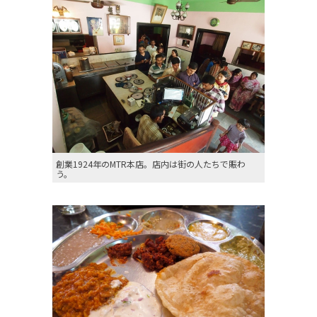
創業1924年のMTR本店。店内は街の人たちで賑わ
う。