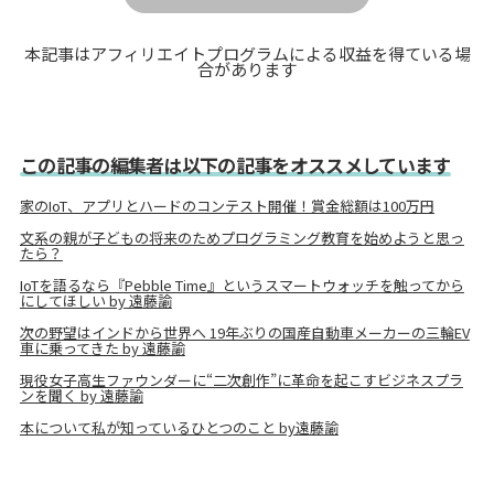
本記事はアフィリエイトプログラムによる収益を得ている場
合があります
この記事の編集者は以下の記事をオススメしています
家のIoT、アプリとハードのコンテスト開催！賞金総額は100万円
文系の親が子どもの将来のためプログラミング教育を始めようと思っ
たら？
IoTを語るなら『Pebble Time』というスマートウォッチを触ってから
にしてほしい by 遠藤諭
次の野望はインドから世界へ 19年ぶりの国産自動車メーカーの三輪EV
車に乗ってきた by 遠藤諭
現役女子高生ファウンダーに“二次創作”に革命を起こすビジネスプラ
ンを聞く by 遠藤諭
本について私が知っているひとつのこと by遠藤諭