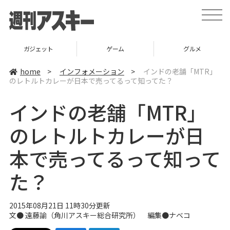
t
o
g
g
l
ゲーム
グルメ
スタートアップ
e
n
a
home
>
インフォメーション
>
インドの老舗「MTR」
v
のレトルトカレーが日本で売ってるって知ってた？
i
g
a
インドの老舗「MTR」
t
i
o
のレトルトカレーが日
n
本で売ってるって知って
た？
2015年08月21日 11時30分更新
文●
遠藤諭（角川アスキー総合研究所）
編集●
ナベコ