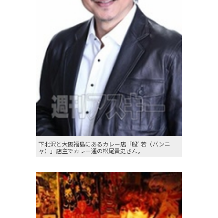
下北沢と大阪福島にあるカレー店「般ﾟ若（パンニ
ャ）」店主でカレー通の松尾貴史さん。