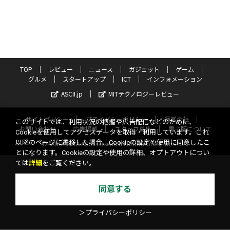
TOP
レビュー
ニュース
ガジェット
ゲーム
グルメ
スタートアップ
ICT
インフォメーション
ASCII.jp
MITテクノロジーレビュー
サイトポリシー
プライバシーポリシー
運営会社
このサイトでは、利用状況の把握や広告配信などのために、
お問い合わせ
広告掲載
スタッフ募集
電子版について
Cookieを使用してアクセスデータを取得・利用しています。これ
以降のページに遷移した場合、Cookieの設定や使用に同意したこ
©KADOKAWA ASCII Research Laboratories, Inc. 2026
とになります。Cookieの設定や使用の詳細、オプトアウトについ
ては
詳細
をご覧ください。
同意する
＞プライバシーポリシー