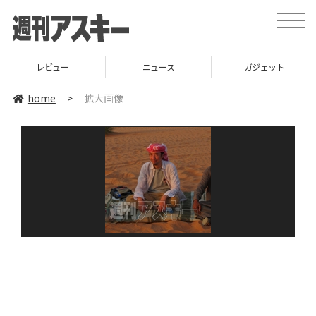
toggle
naviga
レビュー
ニュース
ガジェット
home
>
拡大画像