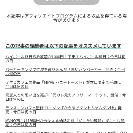
本記事はアフィリエイトプログラムによる収益を得ている場
合があります
この記事の編集者は以下の記事をオススメしています
ハイボール終日飲み放題が1000円！宇田川ハイボール縁日：今日は何
の日
バーガーキングで竹炭を練り込んだ「黒いハンバーガー」発売：今日
は何の日
ミヤビカフェの絶品「MIYABIハニートースト」が本日限定で半額に：
今日は何の日
元恋人との思い出を売却!「元カレ元カノフリーマーケット」開催：今
日は何の日
モンスーンカフェ監修 ローソン『からあげクントムヤムクン味』発
売：今日は何の日
MVNO初！月1980円から使える通話定額『かけたい放題』受け付け開
始：今日は何の日