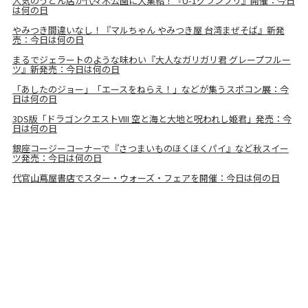
人気のうどん店が代々木公園に大集結！『U-1グランプリ』開催：今日
は何の日
やみつき間違いなし！『マルちゃん やみつき屋 台湾まぜそば』新発
売：今日は何の日
まるでジェラートのような味わい『大人なガリガリ君 グレープフルー
ツ』新発売：今日は何の日
「あしたのジョー」「エースをねらえ！」などが集うスポコン展：今
日は何の日
3DS版「ドラゴンクエストVIII 空と海と大地と呪われし姫君」発売：今
日は何の日
銀座コージーコーナーで『さつまいものほくほくパイ』など秋スイー
ツ発売：今日は何の日
代官山蔦屋書店でスター・ウォーズ・フェアを開催：今日は何の日