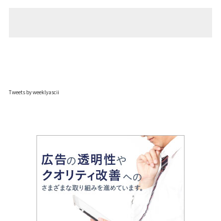
Tweets by weeklyascii