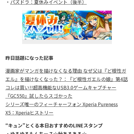
・
パズドラ：夏休みイベント（後半）
昨日話題になった記事
漫画家がマンガを描けなくなる理由 なぜ父は『ど根性ガ
エル』を描けなくなった？：『ど根性ガエルの娘』第4話
コレは買い!!超高機能なUSB3.0ゲームキャプチャー
『GC550』試したらスゴかった
シリーズ唯一のフィーチャーフォン Xperia Pureness
X5：Xperiaヒストリー
“キュン”とくる本日おすすめのLINEスタンプ
・
ゆるゆるもんちー７☆秋あるある☆