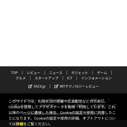
TOP
レビュー
ニュース
ガジェット
ゲーム
グルメ
スタートアップ
ICT
インフォメーション
ASCII.jp
MITテクノロジーレビュー
サイトポリシー
プライバシーポリシー
運営会社
このサイトでは、利用状況の把握や広告配信などのために、
お問い合わせ
広告掲載
スタッフ募集
電子版について
Cookieを使用してアクセスデータを取得・利用しています。これ
以降のページに遷移した場合、Cookieの設定や使用に同意したこ
©KADOKAWA ASCII Research Laboratories, Inc. 2026
とになります。Cookieの設定や使用の詳細、オプトアウトについ
ては
詳細
をご覧ください。