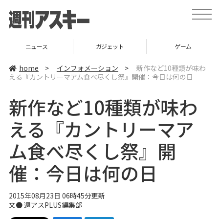
t
o
g
g
l
ニュース
ガジェット
ゲーム
e
n
a
home
>
インフォメーション
>
新作など10種類が味わ
v
える『カントリーマアム食べ尽くし祭』開催：今日は何の日
i
g
a
新作など10種類が味わ
t
i
o
える『カントリーマア
n
ム食べ尽くし祭』開
催：今日は何の日
2015年08月23日 06時45分更新
文●
週アスPLUS編集部