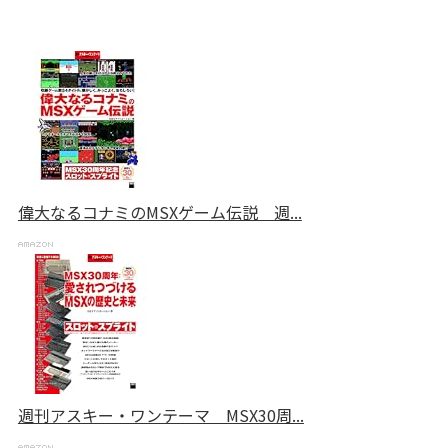
偉大なるコナミのMSXゲーム伝説 週...
週刊アスキー・ワンテーマ MSX30周...