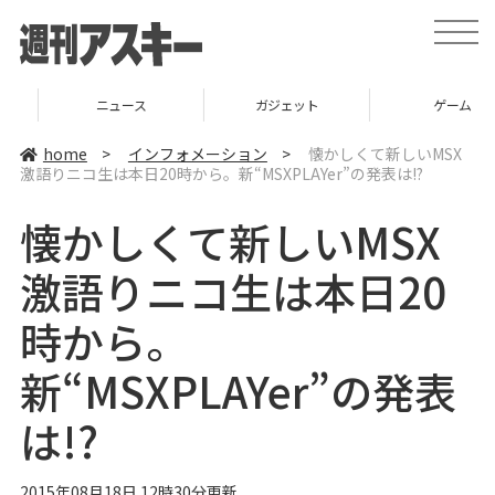
t
o
g
g
l
ニュース
ガジェット
ゲーム
e
n
a
home
>
インフォメーション
>
懐かしくて新しいMSX
v
激語りニコ生は本日20時から。新“MSXPLAYer”の発表は!?
i
g
a
懐かしくて新しいMSX
t
i
o
激語りニコ生は本日20
n
時から。
新“MSXPLAYer”の発表
は!?
2015年08月18日 12時30分更新