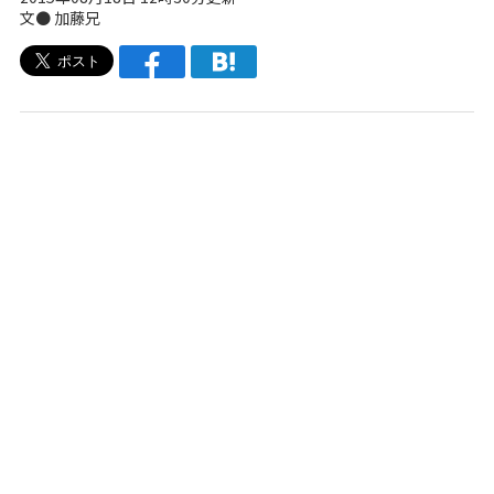
文●
加藤兄