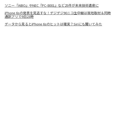
ソニー『AIBO』やNEC『PC-8001』など25件が未来技術遺産に
iPhone 6sの発表を見逃すな！デジデジ90ニコ生中継は現地取材＆同時
通訳アリで9日23時
データから見るとiPhone 6sのヒットは確実？Siriにも聞いてみた