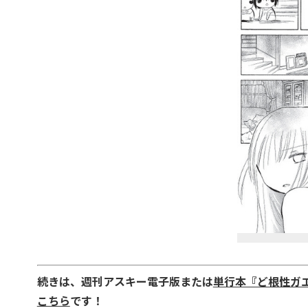
続きは、週刊アスキー電子版または
単行本『ど根性ガ
こちら
です！