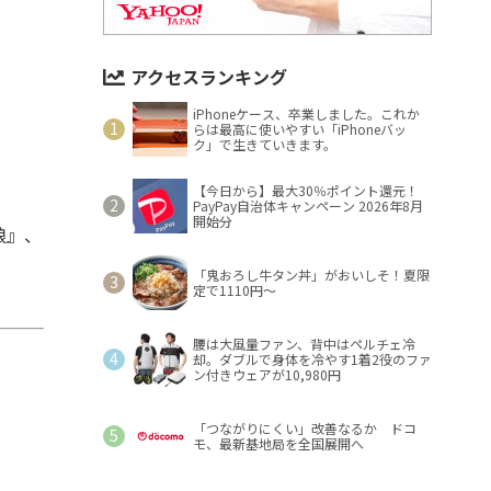
アクセスランキング
iPhoneケース、卒業しました。これか
らは最高に使いやすい「iPhoneバッ
ク」で生きていきます。
【今日から】最大30％ポイント還元！
PayPay自治体キャンペーン 2026年8月
開始分
娘』、
「鬼おろし牛タン丼」がおいしそ！夏限
定で1110円～
腰は大風量ファン、背中はペルチェ冷
却。ダブルで身体を冷やす1着2役のファ
ン付きウェアが10,980円
「つながりにくい」改善なるか ドコ
モ、最新基地局を全国展開へ