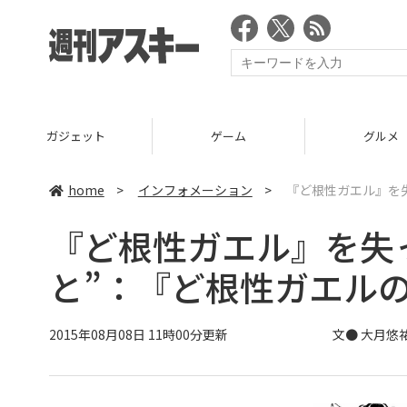
ゲーム
グルメ
スタート
home
>
インフォメーション
>
『ど根性ガエル』を
『ど根性ガエル』を失
と”：『ど根性ガエル
2015年08月08日 11時00分更新
文● 大月悠