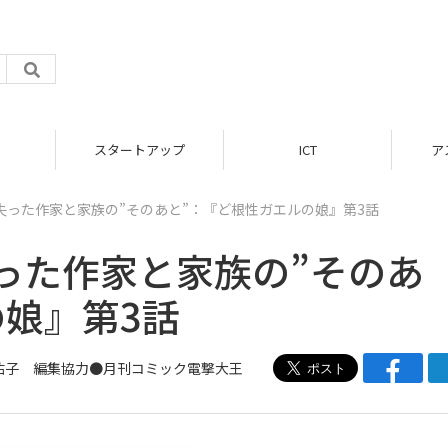
アップ
ICT
アスキーストア
失った作家と家族の”そのあと”：『ど根性ガエルの娘』第3話
った作家と家族の”そのあ
の娘』第3話
祐子 編集協力●
月刊コミック電撃大王