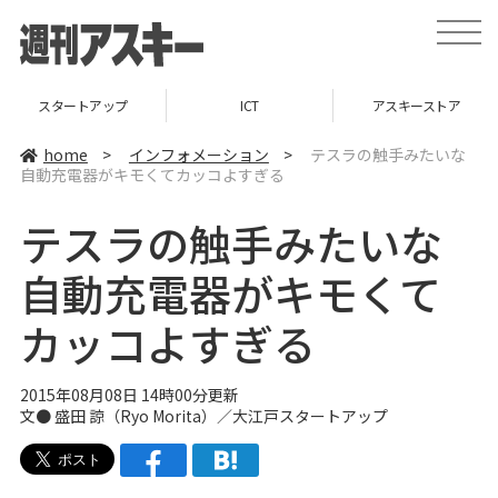
t
o
g
g
l
スタートアップ
ICT
アスキーストア
e
n
a
home
>
インフォメーション
>
テスラの触手みたいな
v
自動充電器がキモくてカッコよすぎる
i
g
a
テスラの触手みたいな
t
i
o
自動充電器がキモくて
n
カッコよすぎる
2015年08月08日 14時00分更新
文● 盛田 諒（Ryo Morita）／
大江戸スタートアップ