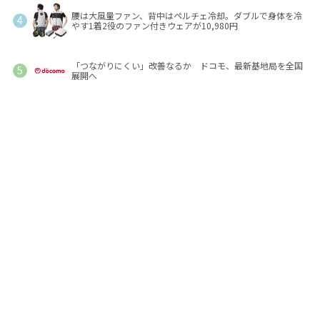
腰は大風量ファン、背中はペルチェ冷却。ダブルで身体を冷
やす1着2役のファン付きウェアが10,980円
「つながりにくい」改善なるか ドコモ、最新基地局を全国
展開へ