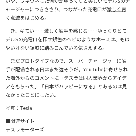
いや、ウネウネした何かがゆっくりと美しいモデルSのチ
ャージャーにつきささり、つながった充電口が
激しく青
く点滅をはじめる
。
き、キモい……激しく触手を感じる……ゆっくりとモ
デルSの充電口を探す銀色のヘビのようなホースは、もは
やいけない領域に踏みこんでいる気さえする。
まだプロトタイプなので、スーパーチャージャーに触
手が配備される日はまだ遠そうだ。YouTubeに寄せられ
た海外からのコメントに「テスラは同人業界からアイデ
アをもらった」「日本がハッピーになる」とあるのは見
なかったことにしたい。
写真：Tesla
■関連サイト
テスラモーターズ