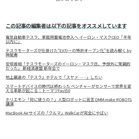
この記事の編集者は以下の記事をオススメしています
電気自動車テスラ、家庭用蓄電池参入へ イーロン・マスクCEO「半年
以内に」
テスラモーターズが仕掛けた“EVカーの特許オープン化”を読み解く by
神尾寿
安倍首相「テスラモーターズのイーロン・マスク氏、予想外に常識的
だった」 新経済連盟 新年会で
地上最速の『テスラ』ホテルで「スヤァ……」したい
スマートデバイスの時代は終わった ベンチャーがセンサーで世界を変
える革新が起こる：トーマツFast50
ホリエモン「何に使うの？」人型ロボットに苦言 DMM.make ROBOTS
講演
MacBook Airサイズの「クルマ」WalkCarが完全にやばい