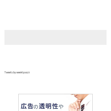
Tweets by weeklyascii