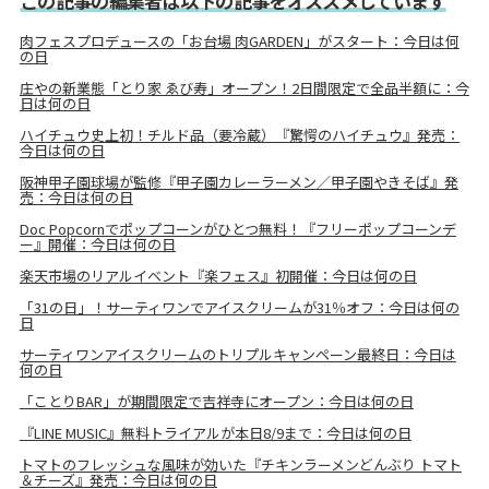
この記事の編集者は以下の記事をオススメしています
肉フェスプロデュースの「お台場 肉GARDEN」がスタート：今日は何
の日
庄やの新業態「とり家 ゑび寿」オープン！2日間限定で全品半額に：今
日は何の日
ハイチュウ史上初！チルド品（要冷蔵）『驚愕のハイチュウ』発売：
今日は何の日
阪神甲子園球場が監修『甲子園カレーラーメン／甲子園やきそば』発
売：今日は何の日
Doc Popcornでポップコーンがひとつ無料！『フリーポップコーンデ
ー』開催：今日は何の日
楽天市場のリアルイベント『楽フェス』初開催：今日は何の日
「31の日」！サーティワンでアイスクリームが31％オフ：今日は何の
日
サーティワンアイスクリームのトリプルキャンペーン最終日：今日は
何の日
「ことりBAR」が期間限定で吉祥寺にオープン：今日は何の日
『LINE MUSIC』無料トライアルが本日8/9まで：今日は何の日
トマトのフレッシュな風味が効いた『チキンラーメンどんぶり トマト
＆チーズ』発売：今日は何の日