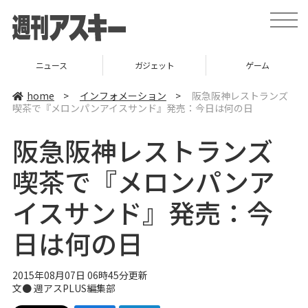
t
o
g
g
l
ニュース
ガジェット
ゲーム
e
n
a
home
>
インフォメーション
>
阪急阪神レストランズ
v
喫茶で『メロンパンアイスサンド』発売：今日は何の日
i
g
a
阪急阪神レストランズ
t
i
o
喫茶で『メロンパンア
n
イスサンド』発売：今
日は何の日
2015年08月07日 06時45分更新
文●
週アスPLUS編集部