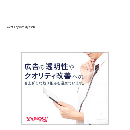
Tweets by weeklyascii