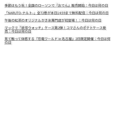
季節はもう秋！全国のローソンで『おでん』販売開始：今日は何の日
「NARUTO-ナルト-」全72巻が本日14:59まで無料配信：今日は何の日
午後の紅茶のオリジナルかき氷専門店が初登場！：今日は何の日
マックで「妖怪ウォッチ」ケース第2弾！コマさんのポテトケース発
売：今日は何の日
見て触って体感する『恐竜ワールド in 名古屋』2日限定開催：今日は何
の日