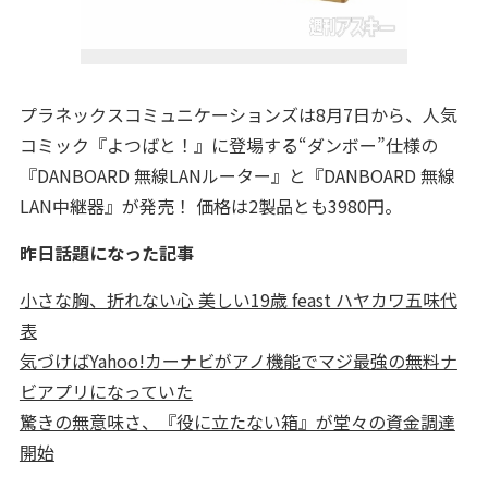
プラネックスコミュニケーションズは8月7日から、人気
コミック『よつばと！』に登場する“ダンボー”仕様の
『DANBOARD 無線LANルーター』と『DANBOARD 無線
LAN中継器』が発売！ 価格は2製品とも3980円。
昨日話題になった記事
小さな胸、折れない心 美しい19歳 feast ハヤカワ五味代
表
気づけばYahoo!カーナビがアノ機能でマジ最強の無料ナ
ビアプリになっていた
驚きの無意味さ、『役に立たない箱』が堂々の資金調達
開始