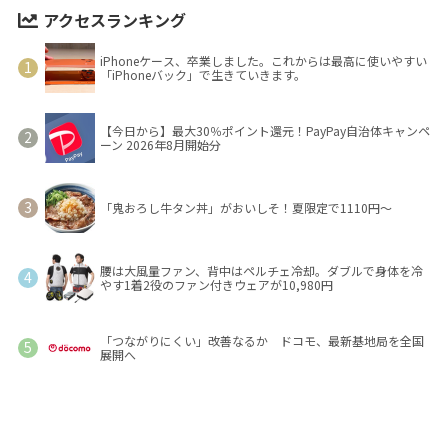
アクセスランキング
iPhoneケース、卒業しました。これからは最高に使いやすい
「iPhoneバック」で生きていきます。
【今日から】最大30％ポイント還元！PayPay自治体キャンペ
ーン 2026年8月開始分
「鬼おろし牛タン丼」がおいしそ！夏限定で1110円～
腰は大風量ファン、背中はペルチェ冷却。ダブルで身体を冷
やす1着2役のファン付きウェアが10,980円
「つながりにくい」改善なるか ドコモ、最新基地局を全国
展開へ