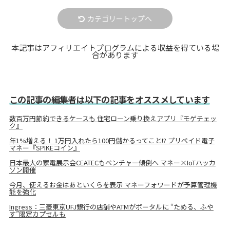
カテゴリートップへ
本記事はアフィリエイトプログラムによる収益を得ている場
合があります
この記事の編集者は以下の記事をオススメしています
数百万円節約できるケースも 住宅ローン乗り換えアプリ『モゲチェッ
ク』
年1%増える！ 1万円入れたら100円儲かるってこと!? プリペイド電子
マネー『SPIKEコイン』
日本最大の家電展示会CEATECもベンチャー傾倒へ マネー×IoTハッカ
ソン開催
今月、使えるお金はあといくらを表示 マネーフォワードが予算管理機
能を強化
Ingress：三菱東京UFJ銀行の店舗やATMがポータルに “ためる、ふや
す”限定カプセルも