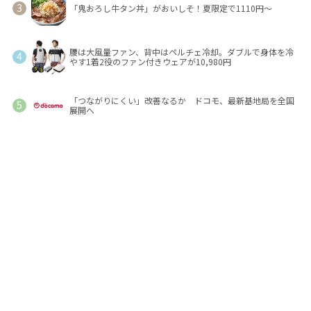
「鬼おろし牛タン丼」がおいしそ！夏限定で1110円～
腰は大風量ファン、背中はペルチェ冷却。ダブルで身体を冷
やす1着2役のファン付きウェアが10,980円
「つながりにくい」改善なるか ドコモ、最新基地局を全国
展開へ