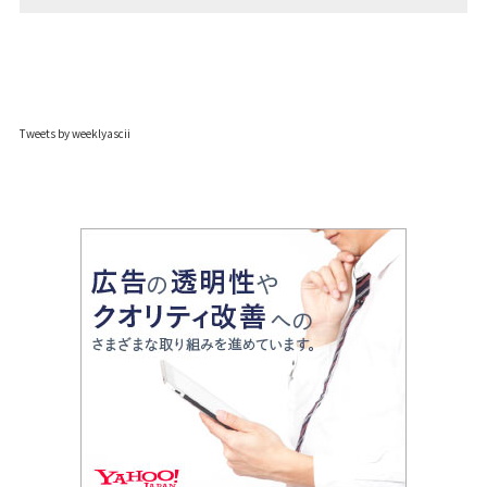
Tweets by weeklyascii