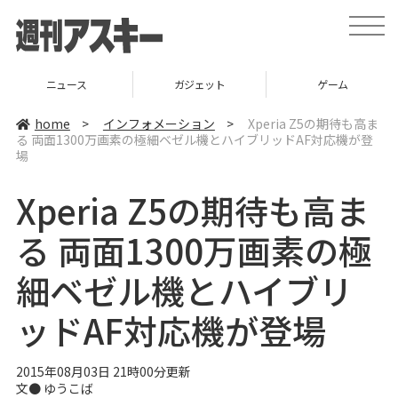
t
o
g
g
l
ニュース
ガジェット
ゲーム
e
n
a
home
>
インフォメーション
>
Xperia Z5の期待も高ま
v
る 両面1300万画素の極細ベゼル機とハイブリッドAF対応機が登
i
場
g
a
t
Xperia Z5の期待も高ま
i
o
n
る 両面1300万画素の極
細ベゼル機とハイブリ
ッドAF対応機が登場
2015年08月03日 21時00分更新
文●
ゆうこば