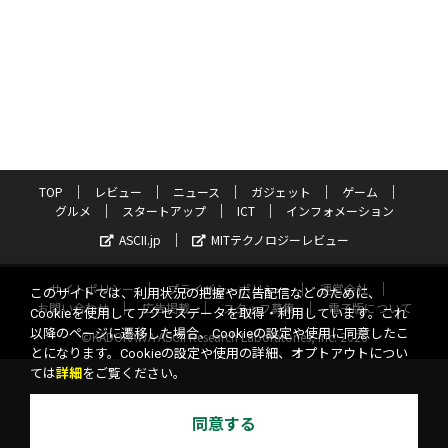
TOP
レビュー
ニュース
ガジェット
ゲーム
グルメ
スタートアップ
ICT
インフォメーション
ASCII.jp
MITテクノロジーレビュー
サイトポリシー
プライバシーポリシー
運営会社
このサイトでは、利用状況の把握や広告配信などのために、
お問い合わせ
広告掲載
スタッフ募集
電子版について
Cookieを使用してアクセスデータを取得・利用しています。これ
以降のページに遷移した場合、Cookieの設定や使用に同意したこ
©KADOKAWA ASCII Research Laboratories, Inc. 2026
とになります。Cookieの設定や使用の詳細、オプトアウトについ
ては
詳細
をご覧ください。
同意する