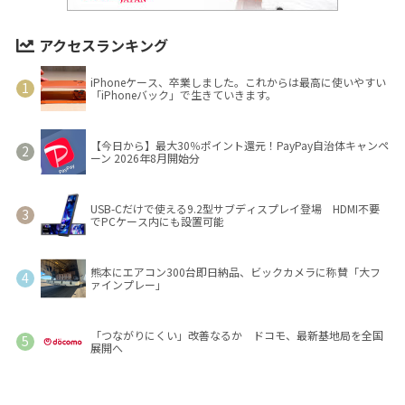
アクセスランキング
iPhoneケース、卒業しました。これからは最高に使いやすい
「iPhoneバック」で生きていきます。
【今日から】最大30％ポイント還元！PayPay自治体キャンペ
ーン 2026年8月開始分
USB-Cだけで使える9.2型サブディスプレイ登場 HDMI不要
でPCケース内にも設置可能
熊本にエアコン300台即日納品、ビックカメラに称賛「大フ
ァインプレー」
「つながりにくい」改善なるか ドコモ、最新基地局を全国
展開へ