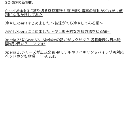
SO-03Fの新機能
SmartWatch 3に頼り切る京都旅行！飛行機や電車の移動がどれだけ便
利になるか試してみた
冷やしXperiaはじめました ～納涼がてら冷やしてみる編～
冷やしXperiaはじめました ～少し現実的な冷却方法を探る編～
Xperia Z5にGear S2、Skylakeの話がザックザク？ 各種発表は日本時
間9月2日から：IFA 2015
Xperia Z5シリーズが正式発表 4Kモデルやノイキャン＆ハイレゾ両対応
ヘッドホンも登場！：IFA 2015