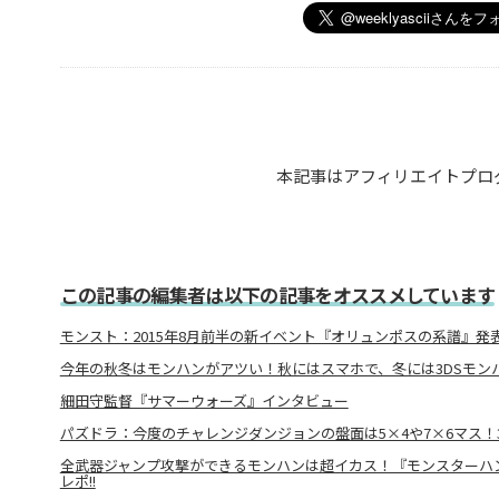
本記事はアフィリエイトプロ
この記事の編集者は以下の記事をオススメしています
モンスト：2015年8月前半の新イベント『オリュンポスの系譜』発表
今年の秋冬はモンハンがアツい！秋にはスマホで、冬には3DSモン
細田守監督『サマーウォーズ』インタビュー
パズドラ：今度のチャレンジダンジョンの盤面は5×4や7×6マス！37
全武器ジャンプ攻撃ができるモンハンは超イカス！『モンスターハ
レポ!!