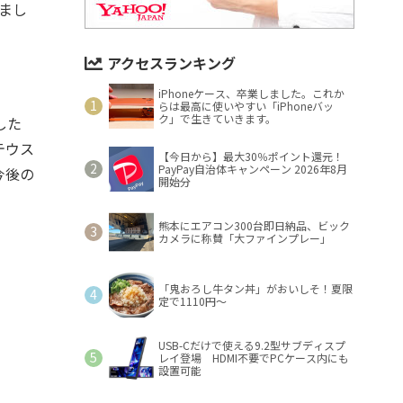
まし
アクセスランキング
iPhoneケース、卒業しました。これか
らは最高に使いやすい「iPhoneバッ
ク」で生きていきます。
した
テウス
【今日から】最大30％ポイント還元！
PayPay自治体キャンペーン 2026年8月
今後の
開始分
熊本にエアコン300台即日納品、ビック
カメラに称賛「大ファインプレー」
「鬼おろし牛タン丼」がおいしそ！夏限
定で1110円～
USB-Cだけで使える9.2型サブディスプ
レイ登場 HDMI不要でPCケース内にも
設置可能