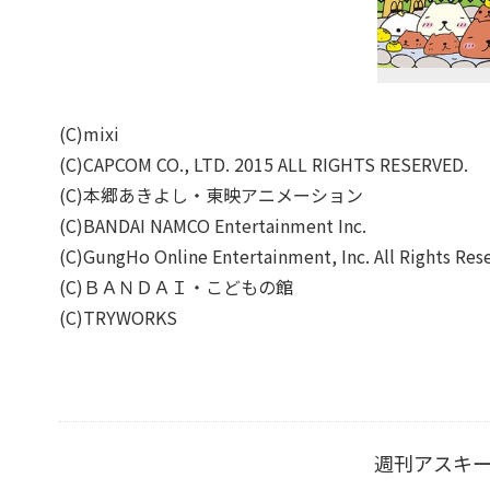
(C)mixi
(C)CAPCOM CO., LTD. 2015 ALL RIGHTS RESERVED.
(C)本郷あきよし・東映アニメーション
(C)BANDAI NAMCO Entertainment Inc.
(C)GungHo Online Entertainment, Inc. All Rights Res
(C)ＢＡＮＤＡＩ・こどもの館
(C)TRYWORKS
週刊アスキ