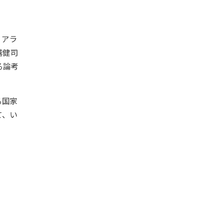
ィアラ
越健司
る論考
る国家
て、い