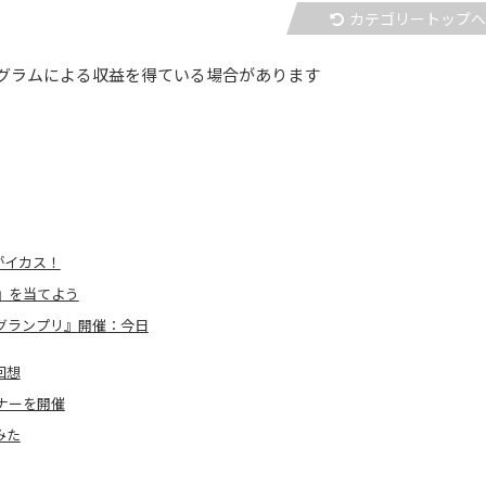
カテゴリートップ
グラムによる収益を得ている場合があります
がイカス！
』を当てよう
グランプリ』開催：今日
回想
ナーを開催
みた