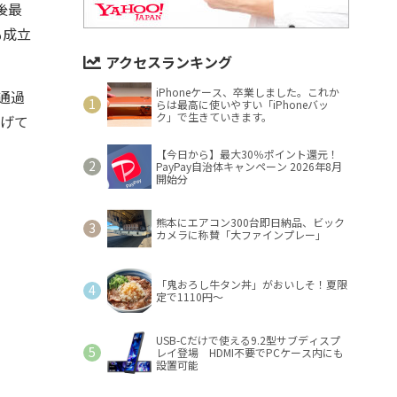
後最
も成立
アクセスランキング
iPhoneケース、卒業しました。これか
通過
らは最高に使いやすい「iPhoneバッ
ク」で生きていきます。
拡げて
【今日から】最大30％ポイント還元！
PayPay自治体キャンペーン 2026年8月
開始分
熊本にエアコン300台即日納品、ビック
カメラに称賛「大ファインプレー」
「鬼おろし牛タン丼」がおいしそ！夏限
定で1110円～
USB-Cだけで使える9.2型サブディスプ
レイ登場 HDMI不要でPCケース内にも
設置可能