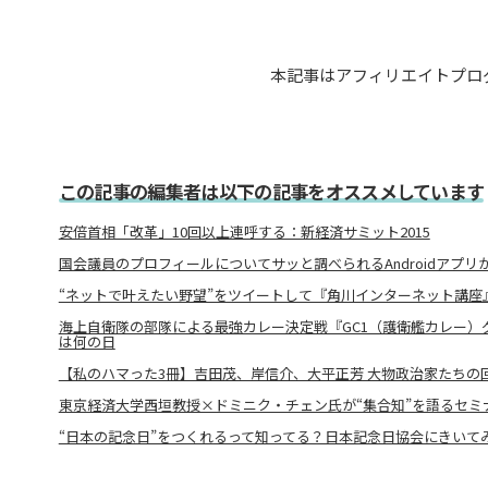
本記事はアフィリエイトプロ
この記事の編集者は以下の記事をオススメしています
安倍首相「改革」10回以上連呼する：新経済サミット2015
国会議員のプロフィールについてサッと調べられるAndroidアプリ
“ネットで叶えたい野望”をツイートして『角川インターネット講座
海上自衛隊の部隊による最強カレー決定戦『GC1（護衛艦カレー）
は何の日
【私のハマった3冊】吉田茂、岸信介、大平正芳 大物政治家たちの
東京経済大学西垣教授×ドミニク・チェン氏が“集合知”を語るセミ
“日本の記念日”をつくれるって知ってる？日本記念日協会にきいて