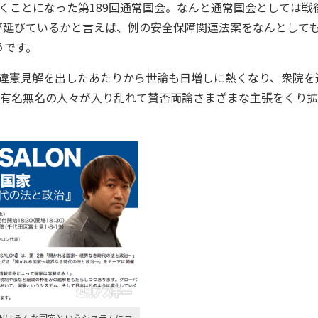
ことになった第189回通常国会。なんと通常国会としては戦
が延びているかと言えば、例の安全保障関連法案をなんとして
うです。
違憲見解を出したあたりから世論も日増しに熱くなり、衆院を
も有名無名の人々が入り乱れて賛否両論さまざまな主張をくり
ALONはそんな国家というシステムにフ