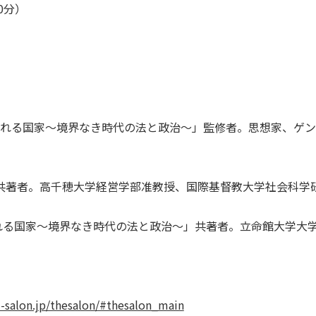
0分）
開かれる国家〜境界なき時代の法と政治〜」監修者。思想家、ゲ
共著者。高千穂大学経営学部准教授、国際基督教大学社会科学
かれる国家〜境界なき時代の法と政治〜」共著者。立命館大学大
i-salon.jp/thesalon/#thesalon_main