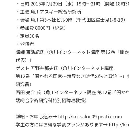
・日時 2015年7月29日（水）19時〜21時（開場 18時3
・主催 角川アスキー総合研究所
・会場 角川第3本社ビル9階（千代田区富士見1-8-19）
・参加費 8000円（税込）
・定員30名
・登壇者
講師 東浩紀氏（角川インターネット講座 第12巻「
代表））
ゲスト 五野井郁夫氏（角川インターネット講座
第12巻「開かれる国家〜境界なき時代の法と政治〜」
研究員）
西田 亮介 氏（角川インターネット講座 第12巻「開
端総合学術研究科特別招聘准教授）
詳細・お申し込み→
http://kci-salon09.peatix.com
学生の方にはお得な学割プランがあります→
http://kc