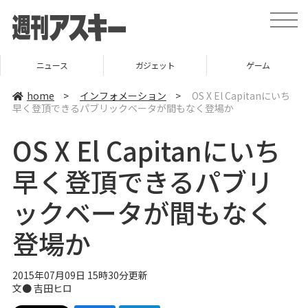
t
o
g
g
l
ニュース
ガジェット
ゲーム
e
n
a
home
>
インフォメーション
>
OS X El Capitanにいち
v
早く登頂できるパブリックベータが間もなく登場か
i
g
a
OS X El Capitanにいち
t
i
o
早く登頂できるパブリ
n
ックベータが間もなく
登場か
2015年07月09日 15時30分更新
文●
吉田ヒロ