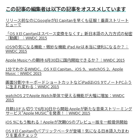
この記事の編集者は以下の記事をオススメしています
リリース前なのにGoogleがEl Capitanを早くも征服！垂直ストリート
ビューで
「OS X El Capitanはスペース変換をなくす」新日本語の入力方式の秘密
（動画）：WWDC 2015
iOS9の気になる機能・微妙な機能 iPad Airは本当に便利になるか？：
WWDC 2015
Apple Musicへの期待 6月30日に国内開始できるか？：WWDC 2015
1分でわかるWWDC、OS X El Capitan、iOS 9、watchOS 2、Apple
Music：WWDC 2015
画面分割やキーボードショートカットなどiPadはiOS 9でノートPCふう
に生まれ変わる：WWDC 2015
watchOS 2でApple Watch単体で使える機能が大幅に増加：WWDC
2015
月額10ドル切りで6月30日から開始 Appleが新たな音楽ストリーミング
サービス“Apple MUSIC”を発表！：WWDC 2015
iOS 9にもう触れる！Appleが次期OSのプレビュー版を一般提供開始
OS X El Capitanのパブリックベータが登場！気になる日本語入力まわ
りを重点チェック