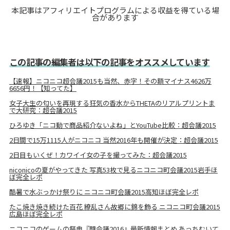
本記事はアフィリエイトプログラムによる収益を得ている場
合があります
この記事の編集者は以下の記事をオススメしています
【速報】ニコニコ超会議2015も当然、赤字！その額マイナス4626万
6656円！【知ってた】
女子大生の匂いを再現する狂気の香水からTHETAのリアルプリントま
で大研究：超会議2015
ひろゆき「ニコ動で商品紹介ないよね」とYouTube比較：超会議2015
2日間で15万1115人がニコニコ 当然2016年も開催が決定：超会議2015
2日目もいくぜ！カワイイ女の子を撮ってみた：超会議2015
niconicoの夏がやってきた 写真53枚で見るニコニコ町会議2015岩手ほ
ぼ完全レポ
酷暑で水ぶっかけ祭りに ニコニコ町会議2015高知ほぼ完全レポ
たこ焼き焼き続けた百花 繚乱さん故郷に錦を飾る ニコニコ町会議2015
広島ほぼ完全レポ
ニコニコのゲームの祭典『闘会議2016』最新情報まとめ あっちむいて