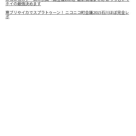
ホイの最強決めます
寒ブリやイカでスプラトゥーン！ ニコニコ町会議2015石川ほぼ完全レ
ポ