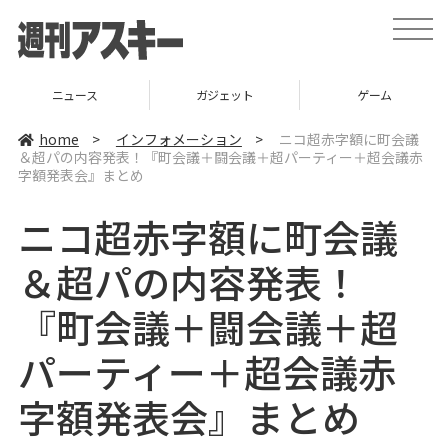
t
o
g
g
l
ニュース
ガジェット
ゲーム
e
n
a
home
>
インフォメーション
>
ニコ超赤字額に町会議
v
＆超パの内容発表！『町会議＋闘会議＋超パーティー＋超会議赤
i
字額発表会』まとめ
g
a
t
ニコ超赤字額に町会議
i
o
n
＆超パの内容発表！
『町会議＋闘会議＋超
パーティー＋超会議赤
字額発表会』まとめ