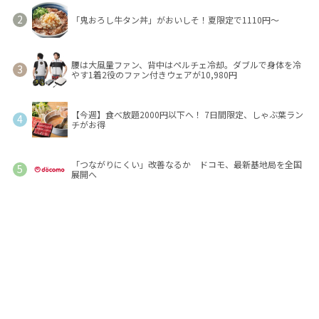
「鬼おろし牛タン丼」がおいしそ！夏限定で1110円～
腰は大風量ファン、背中はペルチェ冷却。ダブルで身体を冷
やす1着2役のファン付きウェアが10,980円
【今週】食べ放題2000円以下へ！ 7日間限定、しゃぶ葉ラン
チがお得
「つながりにくい」改善なるか ドコモ、最新基地局を全国
展開へ