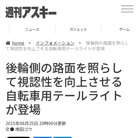
t
o
g
g
l
ニュース
ガジェット
ゲーム
e
n
a
home
>
インフォメーション
>
後輪側の路面を照らし
v
て視認性を向上させる自転車用テールライトが登場
i
g
a
後輪側の路面を照らし
t
i
o
て視認性を向上させる
n
自転車用テールライト
が登場
2015年06月25日 20時00分更新
文●
南田ゴウ