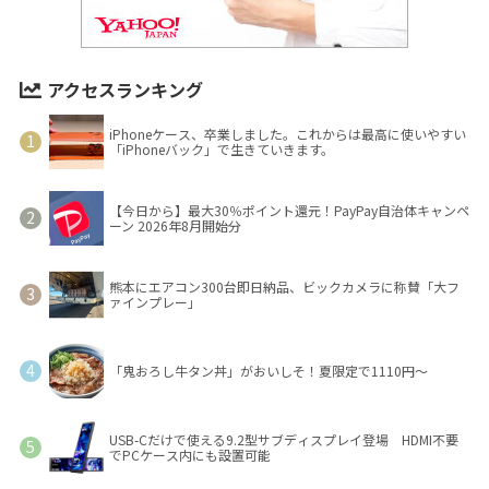
アクセスランキング
iPhoneケース、卒業しました。これからは最高に使いやすい
「iPhoneバック」で生きていきます。
【今日から】最大30％ポイント還元！PayPay自治体キャンペ
ーン 2026年8月開始分
熊本にエアコン300台即日納品、ビックカメラに称賛「大フ
ァインプレー」
「鬼おろし牛タン丼」がおいしそ！夏限定で1110円～
USB-Cだけで使える9.2型サブディスプレイ登場 HDMI不要
でPCケース内にも設置可能