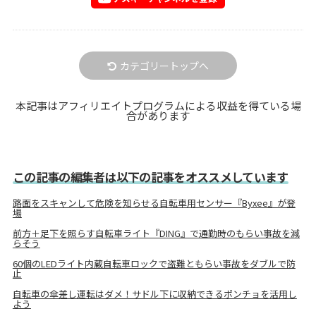
カテゴリートップへ
本記事はアフィリエイトプログラムによる収益を得ている場
合があります
この記事の編集者は以下の記事をオススメしています
路面をスキャンして危険を知らせる自転車用センサー『Byxee』が登
場
前方＋足下を照らす自転車ライト『DING』で通勤時のもらい事故を減
らそう
60個のLEDライト内蔵自転車ロックで盗難ともらい事故をダブルで防
止
自転車の傘差し運転はダメ！サドル下に収納できるポンチョを活用し
よう