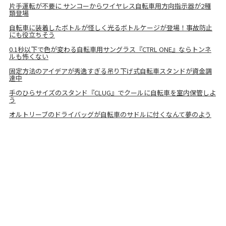
片手運転が不要に サンコーからワイヤレス自転車用方向指示器が2種
類登場
自転車に装着したボトルが怪しく光るボトルケージが登場！事故防止
にも役立ちそう
0.1秒以下で色が変わる自転車用サングラス『CTRL ONE』ならトンネ
ルも怖くない
固定方法のアイデアが秀逸すぎる吊り下げ式自転車スタンドが資金調
達中
手のひらサイズのスタンド『CLUG』でクールに自転車を室内保管しよ
う
オルトリーブのドライバッグが自転車のサドルに付くなんて夢のよう