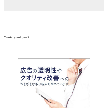
Tweets by weeklyascii