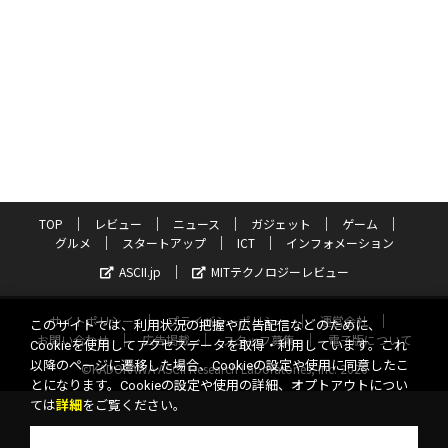
TOP
レビュー
ニュース
ガジェット
ゲーム
グルメ
スタートアップ
ICT
インフォメーション
ASCII.jp
MITテクノロジーレビュー
サイトポリシー
プライバシーポリシー
運営会社
このサイトでは、利用状況の把握や広告配信などのために、
お問い合わせ
広告掲載
スタッフ募集
電子版について
Cookieを使用してアクセスデータを取得・利用しています。これ
以降のページに遷移した場合、Cookieの設定や使用に同意したこ
©KADOKAWA ASCII Research Laboratories, Inc. 2026
とになります。Cookieの設定や使用の詳細、オプトアウトについ
ては
詳細
をご覧ください。