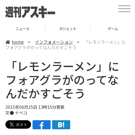
t
o
g
g
l
ニュース
ガジェット
ゲーム
e
n
a
home
>
インフォメーション
>
「レモンラーメン」に
v
フォアグラがのってなんだかすごそう
i
g
a
「レモンラーメン」に
t
i
o
フォアグラがのってな
n
んだかすごそう
2015年06月15日 13時15分更新
文●
ナベコ