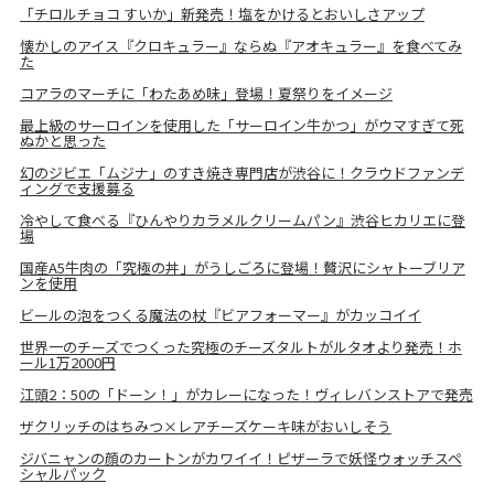
「チロルチョコ すいか」新発売！塩をかけるとおいしさアップ
懐かしのアイス『クロキュラー』ならぬ『アオキュラー』を食べてみ
た
コアラのマーチに「わたあめ味」登場！夏祭りをイメージ
最上級のサーロインを使用した「サーロイン牛かつ」がウマすぎて死
ぬかと思った
幻のジビエ「ムジナ」のすき焼き専門店が渋谷に！クラウドファンデ
ィングで支援募る
冷やして食べる『ひんやりカラメルクリームパン』渋谷ヒカリエに登
場
国産A5牛肉の「究極の丼」がうしごろに登場！贅沢にシャトーブリア
ンを使用
ビールの泡をつくる魔法の杖『ビアフォーマー』がカッコイイ
世界一のチーズでつくった究極のチーズタルトがルタオより発売！ホ
ール1万2000円
江頭2：50の「ドーン！」がカレーになった！ヴィレバンストアで発売
ザクリッチのはちみつ×レアチーズケーキ味がおいしそう
ジバニャンの顔のカートンがカワイイ！ピザーラで妖怪ウォッチスペ
シャルパック