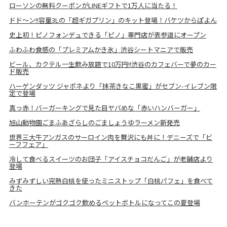
ローソンの無料クーポンがLINEギフトで1万人に当たる！
ドド～ン!!容量3Lの「超ギガプリン」のキット登場！バケツからぽよん
史上初！ピノフォンデュできる「ピノ」専門店が表参道にオープン
ふわふわ食感の「プレミアムかき氷」渋谷シートマニアで販売
ビール、カクテル一生飲み放題で10万円!!渋谷のカフェバーで夢のカー
ド販売
ハーゲンダッツ ジャポネより「抹茶きなこ黒蜜」がセブン-イレブン限
定で登場
真っ赤！バーガーキングで見た目ヤバめな「赤いハンバーガー」
旭山動物園ごまふあざらしのごましょうゆラーメン新発売
世界三大牛アンガスのサーロイン肉を贅沢にも丼に！デニーズで「ビ
ーフフェア」
冷して食べるスイーツのお団子「アイスチョコだんご」が老舗店より
登場
みずみずしい完熟白桃を使ったミニストップ「白桃パフェ」を食べて
きた
バンホーテンがゴクゴク飲めるペットボトルになってこの夏登場