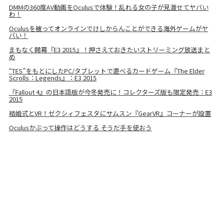
DMMの360度AV動画をOculusで体験！乱れる女の子が見渡せてヤバい
わ！
Oculusを被ってオンラインでけしからんことができる海外ゲームがヤ
バい！
まもなく開幕『E3 2015』！押さえておきたいストリーミング放送まと
め
“TES”をもとにしたPC/タブレットで遊べるカードゲーム『The Elder
Scrolls：Legends』：E3 2015
『Fallout 4』の日本語版が今冬発売に！コレクターズ版も限定発売：E3
2015
結婚式とVR！ゼクシィフェスタにサムスン『GearVR』コーナーが設置
Oculusかぶって操作はどうする そうだ手を使おう