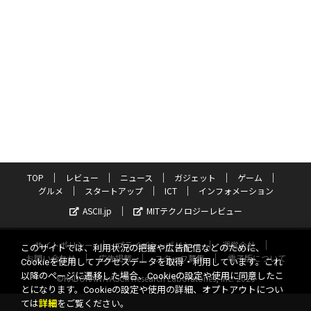
TOP
レビュー
ニュース
ガジェット
ゲーム
グルメ
スタートアップ
ICT
インフォメーション
ASCII.jp
MITテクノロジーレビュー
サイトポリシー
プライバシーポリシー
運営会社
このサイトでは、利用状況の把握や広告配信などのために、
お問い合わせ
広告掲載
スタッフ募集
電子版について
Cookieを使用してアクセスデータを取得・利用しています。これ
以降のページに遷移した場合、Cookieの設定や使用に同意したこ
©KADOKAWA ASCII Research Laboratories, Inc. 2026
とになります。Cookieの設定や使用の詳細、オプトアウトについ
ては
詳細
をご覧ください。