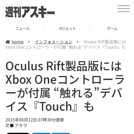
t
o
g
g
l
ニュース
ガジェット
ゲーム
e
n
a
home
>
インフォメーション
>
Oculus Rift製品版には
v
Xbox Oneコントローラーが付属 “触れる”デバイス『Touch』も
i
g
a
Oculus Rift製品版には
t
i
o
Xbox Oneコントローラ
n
ーが付属 “触れる”デバ
イス『Touch』も
2015年06月12日 07時30分更新
文● アキラ