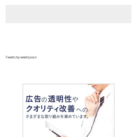
Tweets by weeklyascii