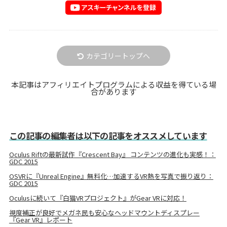
カテゴリートップへ
本記事はアフィリエイトプログラムによる収益を得ている場
合があります
この記事の編集者は以下の記事をオススメしています
Oculus Riftの最新試作『Crescent Bay』 コンテンツの進化も実感！：
GDC 2015
OSVRに『Unreal Engine』無料化…加速するVR熱を写真で振り返り：
GDC 2015
Oculusに続いて『白猫VRプロジェクト』がGear VRに対応！
視度補正が良好でメガネ民も安心なヘッドマウントディスプレー
『Gear VR』レポート