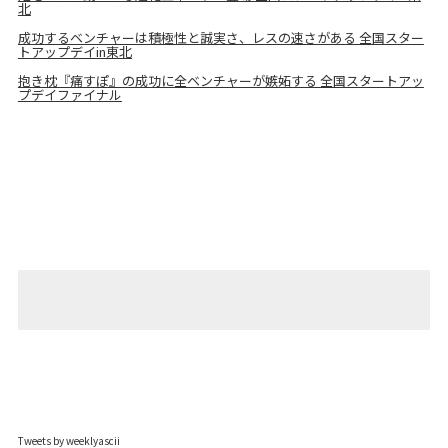
北
成功するベンチャーは積極性と誠実さ、レスの速さがある 全国スター
トアップデイin東北
抱き枕『痛すぽ』の成功に全ベンチャーが嫉妬する 全国スタートアッ
プデイファイナル
Tweets by weeklyascii