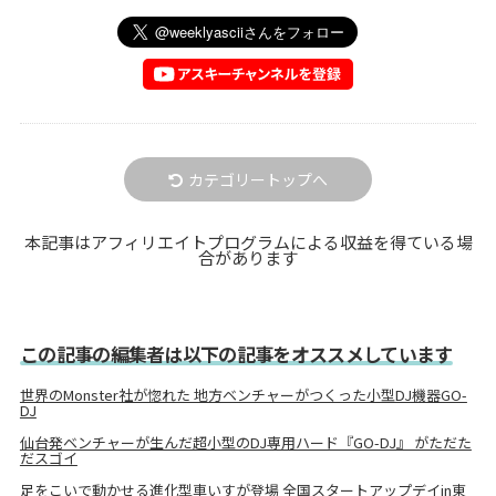
カテゴリートップへ
本記事はアフィリエイトプログラムによる収益を得ている場
合があります
この記事の編集者は以下の記事をオススメしています
世界のMonster社が惚れた 地方ベンチャーがつくった小型DJ機器GO-
DJ
仙台発ベンチャーが生んだ超小型のDJ専用ハード『GO-DJ』 がただた
だスゴイ
足をこいで動かせる進化型車いすが登場 全国スタートアップデイin東