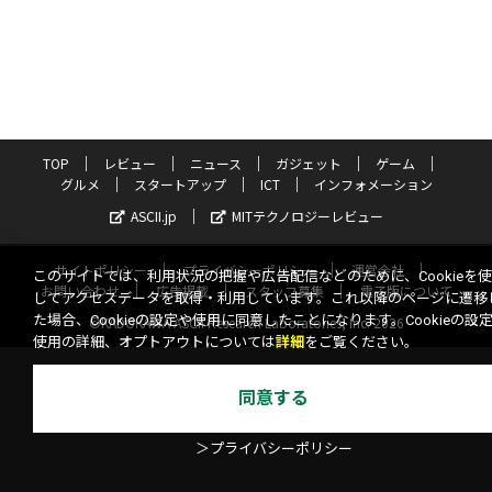
TOP
レビュー
ニュース
ガジェット
ゲーム
グルメ
スタートアップ
ICT
インフォメーション
ASCII.jp
MITテクノロジーレビュー
サイトポリシー
プライバシーポリシー
運営会社
このサイトでは、利用状況の把握や広告配信などのために、Cookieを
お問い合わせ
広告掲載
スタッフ募集
電子版について
してアクセスデータを取得・利用しています。これ以降のページに遷移
た場合、Cookieの設定や使用に同意したことになります。Cookieの設
©KADOKAWA ASCII Research Laboratories, Inc. 2026
使用の詳細、オプトアウトについては
詳細
をご覧ください。
同意する
＞プライバシーポリシー