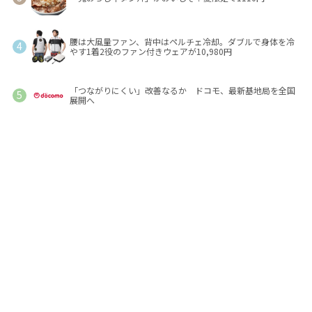
腰は大風量ファン、背中はペルチェ冷却。ダブルで身体を冷
やす1着2役のファン付きウェアが10,980円
「つながりにくい」改善なるか ドコモ、最新基地局を全国
展開へ