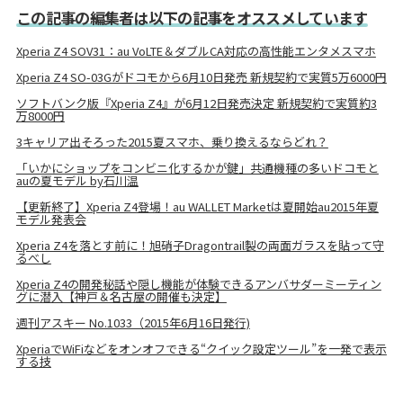
この記事の編集者は以下の記事をオススメしています
Xperia Z4 SOV31：au VoLTE＆ダブルCA対応の高性能エンタメスマホ
Xperia Z4 SO-03Gがドコモから6月10日発売 新規契約で実質5万6000円
ソフトバンク版『Xperia Z4』が6月12日発売決定 新規契約で実質約3
万8000円
3キャリア出そろった2015夏スマホ、乗り換えるならどれ？
「いかにショップをコンビニ化するかが鍵」共通機種の多いドコモと
auの夏モデル by石川温
【更新終了】Xperia Z4登場！au WALLET Marketは夏開始au2015年夏
モデル発表会
Xperia Z4を落とす前に！旭硝子Dragontrail製の両面ガラスを貼って守
るべし
Xperia Z4の開発秘話や隠し機能が体験できるアンバサダーミーティン
グに潜入【神戸＆名古屋の開催も決定】
週刊アスキー No.1033（2015年6月16日発行)
XperiaでWiFiなどをオンオフできる“クイック設定ツール”を一発で表示
する技