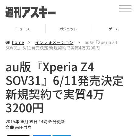
t
o
g
g
l
ニュース
ガジェット
ゲーム
e
n
a
home
>
インフォメーション
>
au版『Xperia Z4
v
SOV31』6/11発売決定 新規契約で実質4万3200円
i
g
a
au版『Xperia Z4
t
i
o
SOV31』6/11発売決定
n
新規契約で実質4万
3200円
2015年06月09日 14時45分更新
文●
南田ゴウ