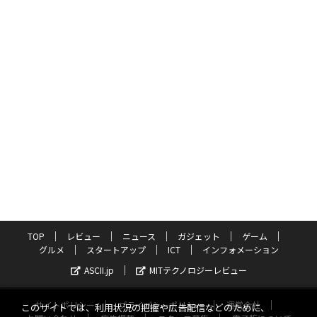
TOP
レビュー
ニュース
ガジェット
ゲーム
グルメ
スタートアップ
ICT
インフォメーション
ASCII.jp
MITテクノロジーレビュー
サイトポリシー
プライバシーポリシー
運営会社
このサイトでは、利用状況の把握や広告配信などのために、