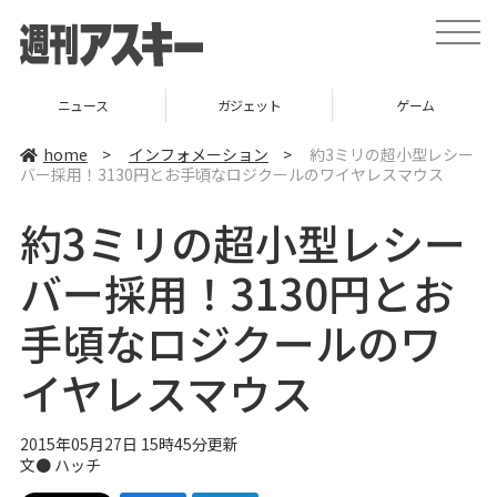
t
o
g
g
l
ニュース
ガジェット
ゲーム
e
n
a
home
>
インフォメーション
>
約3ミリの超小型レシー
v
バー採用！3130円とお手頃なロジクールのワイヤレスマウス
i
g
a
約3ミリの超小型レシー
t
i
o
バー採用！3130円とお
n
手頃なロジクールのワ
イヤレスマウス
2015年05月27日 15時45分更新
文●
ハッチ