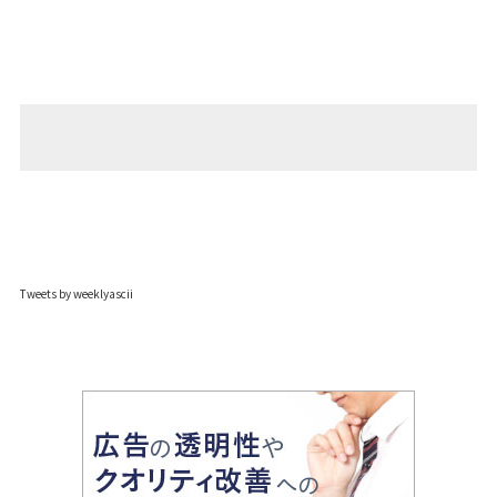
Tweets by weeklyascii