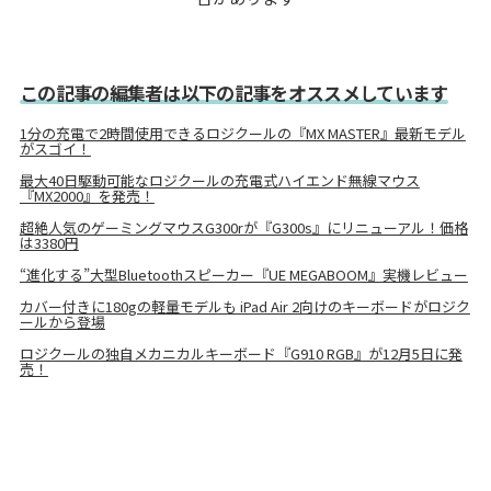
この記事の編集者は以下の記事をオススメしています
1分の充電で2時間使用できるロジクールの『MX MASTER』最新モデル
がスゴイ！
最大40日駆動可能なロジクールの充電式ハイエンド無線マウス
『MX2000』を発売！
超絶人気のゲーミングマウスG300rが『G300s』にリニューアル！価格
は3380円
“進化する”大型Bluetoothスピーカー『UE MEGABOOM』実機レビュー
カバー付きに180gの軽量モデルも iPad Air 2向けのキーボードがロジク
ールから登場
ロジクールの独自メカニカルキーボード『G910 RGB』が12月5日に発
売！