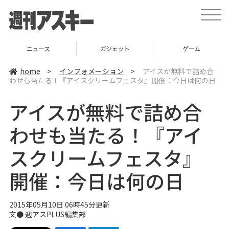
t
o
g
g
l
ニュース
ガジェット
ゲーム
e
n
a
home
>
インフォメーション
>
アイスが無料で詰め合
v
わせも当たる！『アイスクリームフェスタ』開催：今日は何の日
i
g
a
アイスが無料で詰め合
t
i
o
わせも当たる！『アイ
n
スクリームフェスタ』
開催：今日は何の日
2015年05月10日 06時45分更新
文●
週アスPLUS編集部