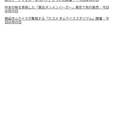
中本の味を表現した「蒙古タンメンバーガー」東京で先行発売：今日
は何の日
絶品オムライスが集結する『カゴメ オムライススタジアム』開催：今
日は何の日