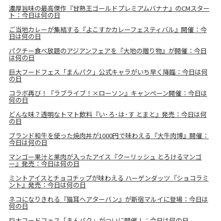
濃厚旨味の最高傑作『甘熟王ゴールドプレミアムバナナ』のCMスター
ト：今日は何の日
ご当地カレーが集結する『よこすかカレーフェスティバル』開催：今
日は何の日
パクチー食べ放題のアジアンフェアを『大地の贈り物』が開催：今日
は何の日
巨大フードフェス「まんパク」公式キャラがいち早く降臨：今日は何
の日
コラボ再び！『ラブライブ！×ローソン』キャンペーン開催：今日は
何の日
どんな味？透明なトマト飲料『い･ろ･は･す とまと』発売：今日は何
の日
ブランド和牛を使った焼肉丼が1000円で味わえる『大牛肉博』開催：
今日は何の日
マンゴー果汁と果肉が入ったアイス『クーリッシュ とろけるマンゴ
ー』発売：今日は何の日
ミントアイスとチョコチップが味わえる ハーゲンダッツ『ショコラミ
ント』発売：今日は何の日
ネコになりきれる『猫耳ヘアターバン』が新宿マルイに登場：今日は
何の日
巨大フードフェス「まんパク」がついに開催！：今日は何の日