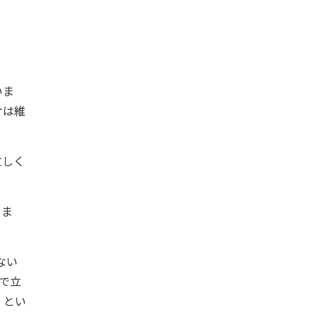
いま
けは維
忙しく
りま
ない
で立
」とい