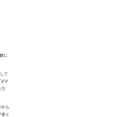
数に
して
dマ
ただ
春から
が多く