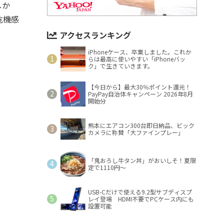
しか
危機感
アクセスランキング
iPhoneケース、卒業しました。これか
らは最高に使いやすい「iPhoneバッ
ク」で生きていきます。
【今日から】最大30％ポイント還元！
PayPay自治体キャンペーン 2026年8月
開始分
熊本にエアコン300台即日納品、ビック
カメラに称賛「大ファインプレー」
「鬼おろし牛タン丼」がおいしそ！夏限
定で1110円～
USB-Cだけで使える9.2型サブディスプ
レイ登場 HDMI不要でPCケース内にも
設置可能