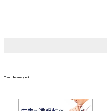
Tweets by weeklyascii