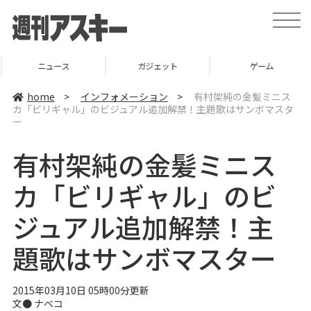
t
o
g
g
l
ニュース
ガジェット
ゲーム
e
n
a
home
>
インフォメーション
>
有村架純の金髪ミニス
v
カ「ビリギャル」のビジュアル追加解禁！主題歌はサンボマスタ
i
ー
g
a
t
有村架純の金髪ミニス
i
o
n
カ「ビリギャル」のビ
ジュアル追加解禁！主
題歌はサンボマスター
2015年03月10日 05時00分更新
文●
ナベコ