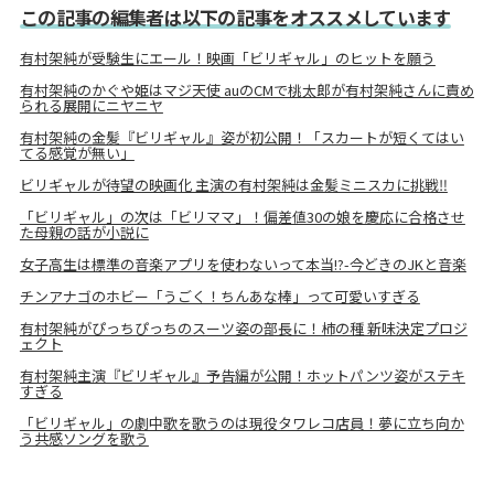
この記事の編集者は以下の記事をオススメしています
有村架純が受験生にエール！映画「ビリギャル」のヒットを願う
有村架純のかぐや姫はマジ天使 auのCMで桃太郎が有村架純さんに責め
られる展開にニヤニヤ
有村架純の金髪『ビリギャル』姿が初公開！「スカートが短くてはい
てる感覚が無い」
ビリギャルが待望の映画化 主演の有村架純は金髪ミニスカに挑戦‼
「ビリギャル」の次は「ビリママ」！偏差値30の娘を慶応に合格させ
た母親の話が小説に
女子高生は標準の音楽アプリを使わないって本当!?-今どきのJKと音楽
チンアナゴのホビー「うごく！ちんあな棒」って可愛いすぎる
有村架純がぴっちぴっちのスーツ姿の部長に！柿の種 新味決定プロジ
ェクト
有村架純主演『ビリギャル』予告編が公開！ホットパンツ姿がステキ
すぎる
「ビリギャル」の劇中歌を歌うのは現役タワレコ店員！夢に立ち向か
う共感ソングを歌う