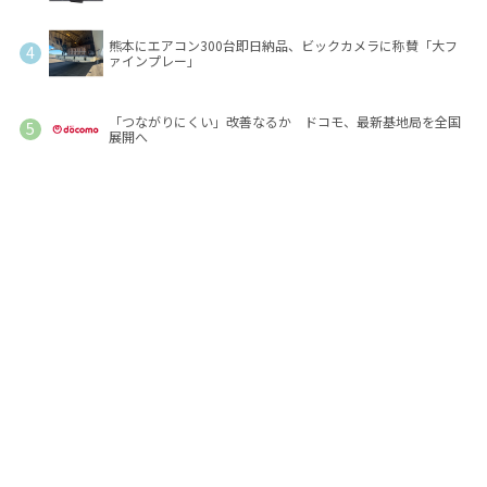
熊本にエアコン300台即日納品、ビックカメラに称賛「大フ
ァインプレー」
「つながりにくい」改善なるか ドコモ、最新基地局を全国
展開へ