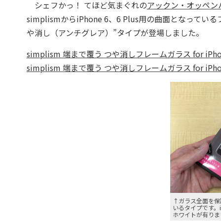
シェフかっ！ てほど気まぐれの
アックン・オッペン
simplismからiPhone 6、6 Plus用の曲面
や消し（アンチグレア）”タイプが登場しました。
simplism 端まで覆う つや消しフレームガラス for iPhon
simplism 端まで覆う つや消しフレームガラス for iPhone
↑ガラス全面を保
いるタイプです。iP
ホワイトが有りま