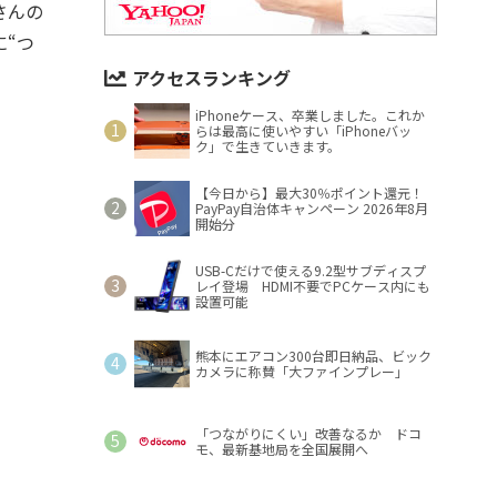
さんの
に“つ
アクセスランキング
iPhoneケース、卒業しました。これか
らは最高に使いやすい「iPhoneバッ
ク」で生きていきます。
【今日から】最大30％ポイント還元！
PayPay自治体キャンペーン 2026年8月
開始分
USB-Cだけで使える9.2型サブディスプ
レイ登場 HDMI不要でPCケース内にも
設置可能
熊本にエアコン300台即日納品、ビック
カメラに称賛「大ファインプレー」
「つながりにくい」改善なるか ドコ
モ、最新基地局を全国展開へ