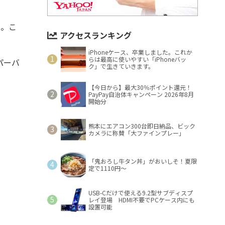
"。こ
アクセスランキング
iPhoneケース、卒業しました。これか
らは最高に使いやすい「iPhoneバッ
パーバ
ク」で生きていきます。
【今日から】最大30％ポイント還元！
PayPay自治体キャンペーン 2026年8月
開始分
熊本にエアコン300台即日納品、ビック
カメラに称賛「大ファインプレー」
「鬼おろし牛タン丼」がおいしそ！夏限
定で1110円～
USB-Cだけで使える9.2型サブディスプ
レイ登場 HDMI不要でPCケース内にも
設置可能