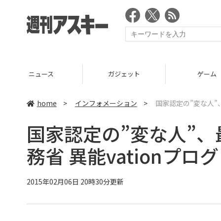
ニュース
ガジェット
ゲーム
home
>
インフォメーション
>
国家認定の”変な人”、
国家認定の”変な人”、
務省 異能vationプロ
2015年02月06日 20時30分更新