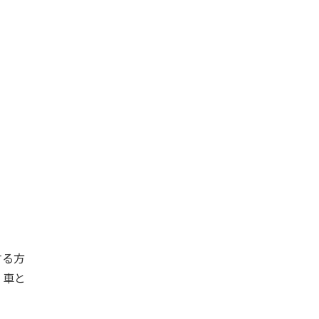
する方
。車と