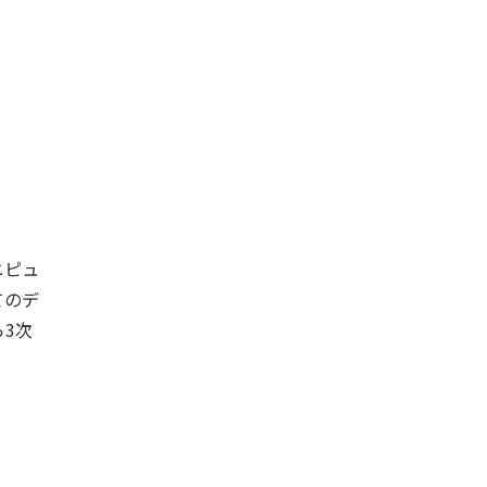
ニピュ
てのデ
3次