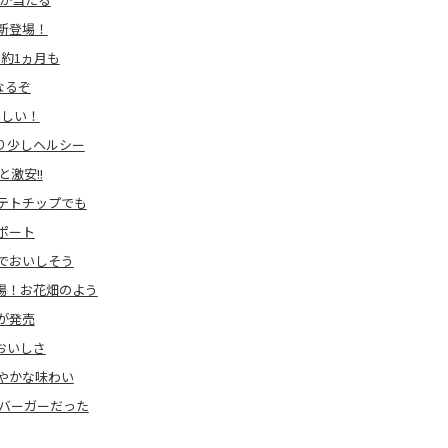
新登場！
は約1ヵ月も
なるぞ
いしい！
り少しヘルシー
激安!!
テトチップでも
ポート
でおいしそう
場！お花畑のよう
が発売
おいしさ
やかな味わい
バーガーだった