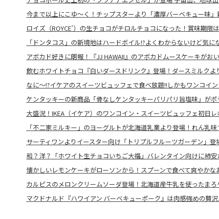
今まで以上にこゆ～く！チップスターより「濃厚バーベキュー味」
ロイズ（ROYCE'）の生チョコがチロルチョコになった！賞味期限
「ドンタコス」の新境地はハードボイル!?よくわからないけど気に
アボカド好きに朗報！『JJ HAWAII』のアボカドムースケーキがお
飲むホワイトチョコ『白いダースドリンク』登場！ダースミルクよ
なに～!?イケアのスイーツビュッフェで食べ放題!!しかもワンコインと
ケンタッキーの新商品「骨なしケンタッキーパリパリ旨塩味」がポ
大盛況！IKEA（イケア）のワンコイン・スイーツビュッフェ初日レ
「不二家ミルキー」のヨーグルトが北海道乳業より登場！れん乳味
サーティワンよりイースター向け「トリプルフルーツガーデン」登
和？洋？「ホワイト生チョコいちご大福」バレンタイン向けに柿安
懐かしいレモンケーキがローソンから！スプーンで食べて爽やかな
カルピスのメロンクリームソーダ登場！北海道産牛乳を使ったまろ
マクドナルド『ハワイアン バーベキューポーク』は肉感強めの贅沢