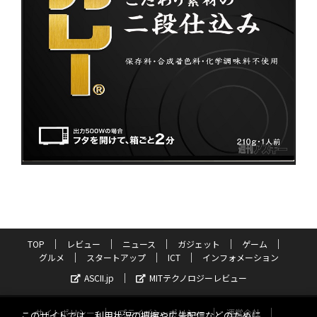
TOP
レビュー
ニュース
ガジェット
ゲーム
グルメ
スタートアップ
ICT
インフォメーション
ASCII.jp
MITテクノロジーレビュー
サイトポリシー
プライバシーポリシー
運営会社
このサイトでは、利用状況の把握や広告配信などのために、