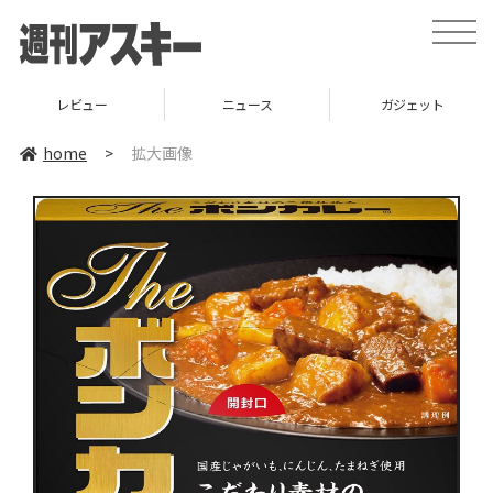
toggle
naviga
レビュー
ニュース
ガジェット
home
>
拡大画像