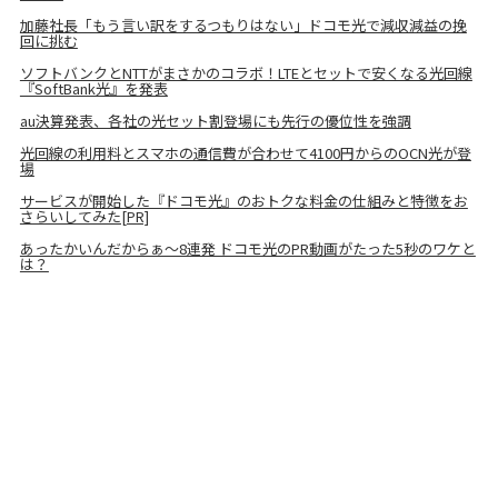
加藤社長「もう言い訳をするつもりはない」ドコモ光で減収減益の挽
回に挑む
ソフトバンクとNTTがまさかのコラボ！LTEとセットで安くなる光回線
『SoftBank光』を発表
au決算発表、各社の光セット割登場にも先行の優位性を強調
光回線の利用料とスマホの通信費が合わせて4100円からのOCN光が登
場
サービスが開始した『ドコモ光』のおトクな料金の仕組みと特徴をお
さらいしてみた[PR]
あったかいんだからぁ～8連発 ドコモ光のPR動画がたった5秒のワケと
は？