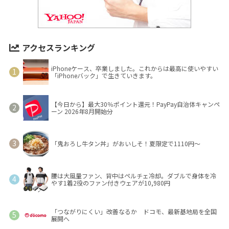
アクセスランキング
iPhoneケース、卒業しました。これからは最高に使いやすい
「iPhoneバック」で生きていきます。
【今日から】最大30％ポイント還元！PayPay自治体キャンペ
ーン 2026年8月開始分
「鬼おろし牛タン丼」がおいしそ！夏限定で1110円～
腰は大風量ファン、背中はペルチェ冷却。ダブルで身体を冷
やす1着2役のファン付きウェアが10,980円
「つながりにくい」改善なるか ドコモ、最新基地局を全国
展開へ