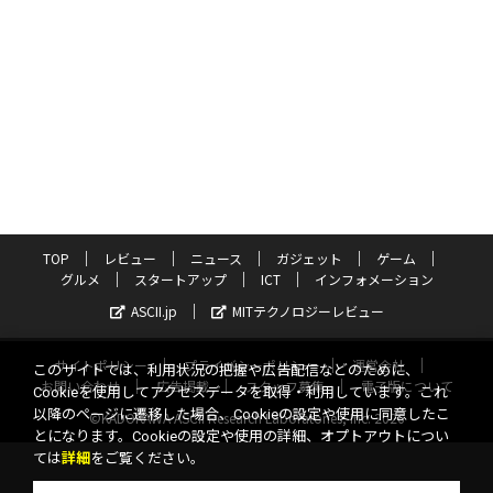
TOP
レビュー
ニュース
ガジェット
ゲーム
グルメ
スタートアップ
ICT
インフォメーション
ASCII.jp
MITテクノロジーレビュー
サイトポリシー
プライバシーポリシー
運営会社
このサイトでは、利用状況の把握や広告配信などのために、
お問い合わせ
広告掲載
スタッフ募集
電子版について
Cookieを使用してアクセスデータを取得・利用しています。これ
以降のページに遷移した場合、Cookieの設定や使用に同意したこ
©KADOKAWA ASCII Research Laboratories, Inc. 2026
とになります。Cookieの設定や使用の詳細、オプトアウトについ
ては
詳細
をご覧ください。