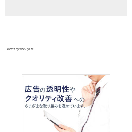
Tweets by weeklyascii