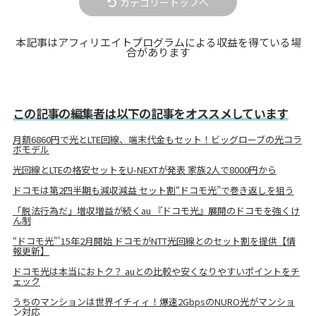
カテゴリートップへ
本記事はアフィリエイトプログラムによる収益を得ている場
合があります
この記事の編集者は以下の記事をオススメしています
月額6860円で光とLTE回線、端末代金もセット！ビッグローブの光コラ
ボモデル
光回線とLTEの格安セットをU-NEXTが発表 家族2人で8000円から
ドコモは第2四半期も減収減益 セット割“ドコモ光”で巻き返しを狙う
「脱法行為だ」増収増益が続くau 『ドコモ光』展開のドコモを強くけ
ん制
“ドコモ光”'15年2月開始 ドコモがNTT光回線とのセット割を提供【情
報更新】
ドコモ光は本当におトク？ auとの比較や安くなりやすいポイントをチ
ェック
うちのマンションは世界イチィィ！爆速2GbpsのNURO光がマンショ
ン対応