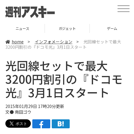
t
o
g
g
l
ニュース
ガジェット
ゲーム
e
n
a
home
>
インフォメーション
>
光回線セットで最大
v
3200円割引の『ドコモ光』3月1日スタート
i
g
a
光回線セットで最大
t
i
o
3200円割引の『ドコモ
n
光』3月1日スタート
2015年01月29日 17時20分更新
文●
南田ゴウ