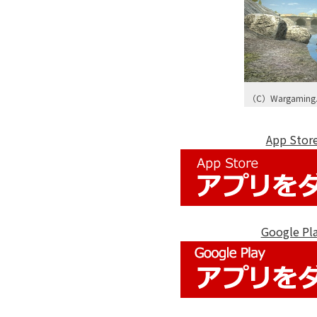
（C）Wargaming.
App St
Google