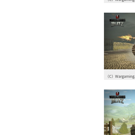
（C）Wargaming.