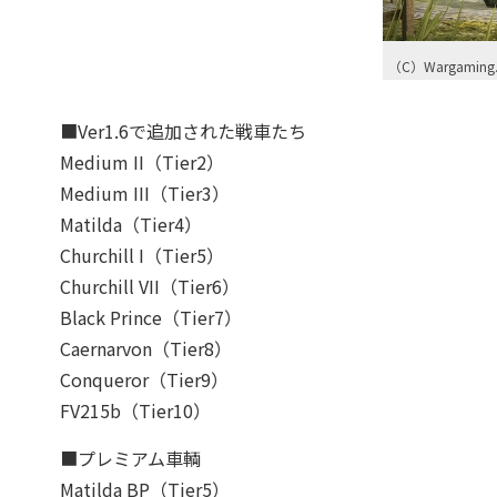
（C）Wargaming.
■Ver1.6で追加された戦車たち
Medium II（Tier2）
Medium III（Tier3）
Matilda（Tier4）
Churchill I（Tier5）
Churchill VII（Tier6）
Black Prince（Tier7）
Caernarvon（Tier8）
Conqueror（Tier9）
FV215b（Tier10）
■プレミアム車輌
Matilda BP（Tier5）