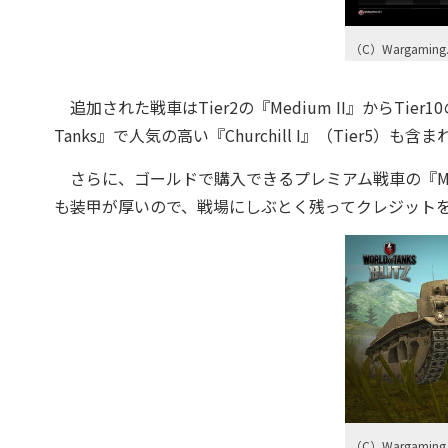
（C）Wargaming.
追加された戦車はTier2の『Medium II』からTier1
Tanks』で人気の高い『Churchill I』（Tie
さらに、ゴールドで購入できるプレミアム戦車の『Matild
も装甲が厚いので、戦場にしぶとく残ってクレジット
（C）Wargaming.