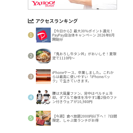
アクセスランキング
【今日から】最大30％ポイント還元！
PayPay自治体キャンペーン 2026年8月
開始分
「鬼おろし牛タン丼」がおいしそ！夏限
定で1110円～
iPhoneケース、卒業しました。これか
らは最高に使いやすい「iPhoneバッ
ク」で生きていきます。
腰は大風量ファン、背中はペルチェ冷
却。ダブルで身体を冷やす1着2役のファ
ン付きウェアが10,980円
【今週】食べ放題2000円以下へ！ 7日間
限定、しゃぶ葉ランチがお得