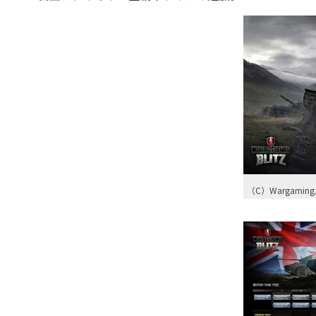
（C）Wargaming.