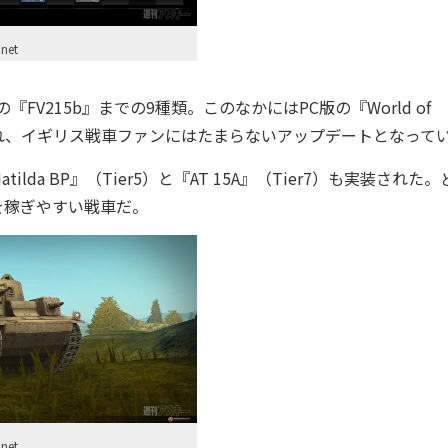
net
0の『FV215b』までの9種類。このなかにはPC版の『World of
r5）も含まれ、イギリス戦車ファンにはたまらないアップデートとなって
a BP』（Tier5）と『AT 15A』（Tier7）も実装された
を稼ぎやすい戦車だ。
net