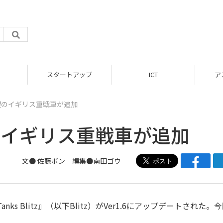
スタートアップ
ICT
ア
に待望のイギリス重戦車が追加
待望のイギリス重戦車が追加
文● 佐藤ポン 編集●
南田ゴウ
ks Blitz』（以下Blitz）がVer1.6にアップデートされた。