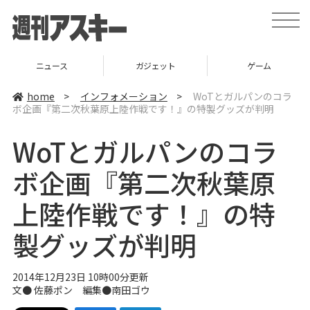
t
o
g
g
l
ニュース
ガジェット
ゲーム
e
n
a
home
>
インフォメーション
>
WoTとガルパンのコラ
v
ボ企画『第二次秋葉原上陸作戦です！』の特製グッズが判明
i
g
a
WoTとガルパンのコラ
t
i
o
ボ企画『第二次秋葉原
n
上陸作戦です！』の特
製グッズが判明
2014年12月23日 10時00分更新
文● 佐藤ポン 編集●
南田ゴウ