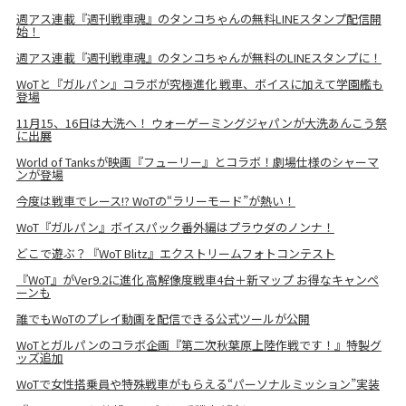
週アス連載『週刊戦車魂』のタンコちゃんの無料LINEスタンプ配信開
始！
週アス連載『週刊戦車魂』のタンコちゃんが無料のLINEスタンプに！
WoTと『ガルパン』コラボが究極進化 戦車、ボイスに加えて学園艦も
登場
11月15、16日は大洗へ！ ウォーゲーミングジャパンが大洗あんこう祭
に出展
World of Tanksが映画『フューリー』とコラボ！劇場仕様のシャーマ
ンが登場
今度は戦車でレース!? WoTの“ラリーモード”が熱い！
WoT『ガルパン』ボイスパック番外編はプラウダのノンナ！
どこで遊ぶ？『WoT Blitz』エクストリームフォトコンテスト
『WoT』がVer9.2に進化 高解像度戦車4台＋新マップ お得なキャンペ
ーンも
誰でもWoTのプレイ動画を配信できる公式ツールが公開
WoTとガルパンのコラボ企画『第二次秋葉原上陸作戦です！』特製グ
ッズ追加
WoTで女性搭乗員や特殊戦車がもらえる“パーソナルミッション”実装