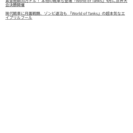
賞金総額30万ドル！ 本物の戦車も登場『World of Tanks』4月に世界大
会決勝開催
現代戦車に月面戦闘、ゾンビ退治も 『World of Tanks』の超本気なエ
イプリルフール