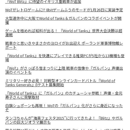
『WoT Blitz』に待望のイギリス重戦車が追加
WoTがレトロゲームに!? 8bitゲームふうのモードが1月26日に実装予定
大型連休中に大阪でWorld of Tanks＆ガルパンのコラボイベントが開
催
ゲームを極めれば給料が出る！ 『World of Tanks』世界大会決勝は超
激戦
戦車かと思いきやまさかのヨロイがお出迎え ポーランド軍事博物館レ
ポート
『World of Tanks』を快適にプレイできる推奨PCが5社から13機種も登
場
『WoT』がさっぽろ雪まつりに上陸 戦車の雪像や『ガルパン』声優出
演のイベントも
ミリタリー好き必見！ 対戦型オンラインカードバトル『World of
Tanks Generals』βテスト募集開始
『World of Tanks』に『ガルパン』のカチューシャ参戦！ 声優・金元
寿子さんに突撃取材
白旗シュポーンも再現！ WoTの『ガルパン』化がさらに身近になった
ぞ
タンコちゃんが“海楽フェスタ2015”に行ってきたよ！ 『Blitz』やガル
パンの巨大ジオラマ展示も