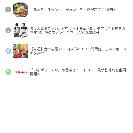
「鬼おろし牛タン丼」がおいしそ！夏限定で1110円～
腰は大風量ファン、背中はペルチェ冷却。ダブルで身体を冷
やす1着2役のファン付きウェアが10,980円
【今週】食べ放題2000円以下へ！ 7日間限定、しゃぶ葉ラン
チがお得
「つながりにくい」改善なるか ドコモ、最新基地局を全国
展開へ