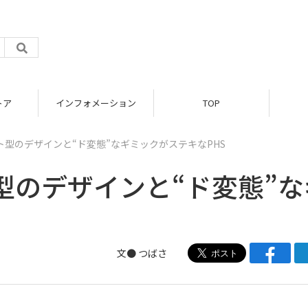
トア
インフォメーション
TOP
：ハート型のデザインと“ド変態”なギミックがステキなPHS
ート型のデザインと“ド変態”
文●
つばさ