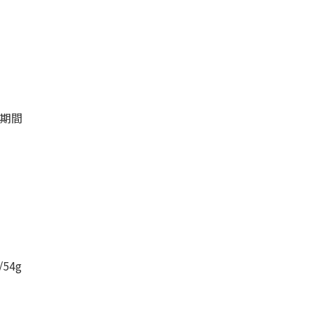
の期間
54g