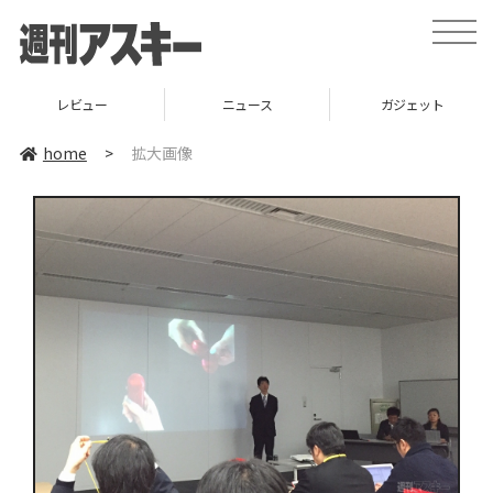
toggle
naviga
レビュー
ニュース
ガジェット
home
>
拡大画像