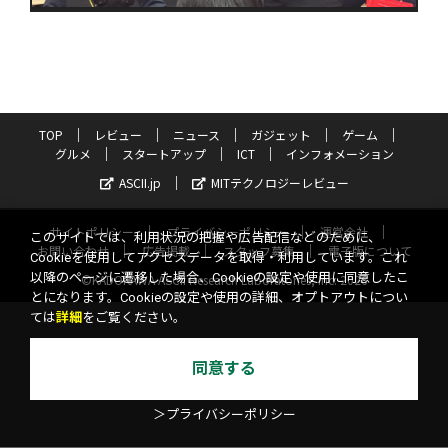
TOP
レビュー
ニュース
ガジェット
ゲーム
グルメ
スタートアップ
ICT
インフォメーション
ASCII.jp
MITテクノロジーレビュー
サイトポリシー
プライバシーポリシー
運営会社
このサイトでは、利用状況の把握や広告配信などのために、
お問い合わせ
広告掲載
スタッフ募集
電子版について
Cookieを使用してアクセスデータを取得・利用しています。これ
以降のページに遷移した場合、Cookieの設定や使用に同意したこ
©KADOKAWA ASCII Research Laboratories, Inc. 2026
とになります。Cookieの設定や使用の詳細、オプトアウトについ
ては
詳細
をご覧ください。
同意する
＞プライバシーポリシー