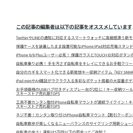
この記事の編集者は以下の記事をオススメしています
TwitterやLINEの通知に対応するスマートウォッチに高級感漂う新
保護ケースを装着したまま設置可能なiPhone/iPad対応充電スタン
iPhone 6/6 Plusユーザー必見！ 保護ガラスとTOUCH ID対応ボ
自転車乗り必携！ 手を汚さず自転車をキレイにできるお手軽クリ
自分のカギをスマート化できる新発想キー収納アイテム『KEY SMAR
iPad miniやA4雑誌がラクラク入る多彩なポケット搭載の大容量ボ
お手頃価格のUSBハブ付きディスプレー台が2位に！キー収納ツー
スキーストア売れ筋TOP5
工具不要カンタン取付iPhone自転車マウントが連続ライクイン！
スキーストア売れ筋TOP5
ネジ不要！カンタン取り付けiPhone自転車マウント【割引クーポ
自転車散歩が楽しくなるニューバランスのサイクリング用新シュー
自転車の傘さし運転は5万円以下の罰金ってご存知？