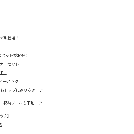
モデル登場！
ド
タンのセットがお得！
ーナーセット
T』
ディーバッグ
ルもトップに返り咲き｜ア
キー収納ツールも不動｜ア
ンあり】
ズ