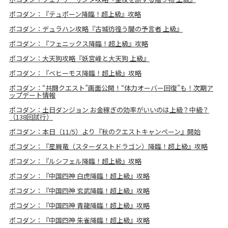
ポコダン：『テュポーン降臨！超上級』攻略
ポコダン：デュラハン攻略『古城彷徨う闇の予言者 上級』
ポコダン：『フェニックス降臨！超上級』攻略
ポコダン：大天狗攻略『妖宮峰と大天狗 上級』
ポコダン：『ベヒーモス降臨！超上級』攻略
ポコダン：“共闘クエスト”画面公開！“体力オーバー回復”も！次期ア
ップデート情報
ポコダン：土日ダンジョン お金稼ぎの効率がいいのは上級？中級？
（138回試行）
ポコダン：本日（11/5）より『秋のクエストキャンペーン』開始
ポコダン：『星屑竜（スターダストドラゴン）降臨！超上級』攻略
ポコダン：『ルシフェル降臨！超上級』攻略
ポコダン：『中国四神 白虎降臨！超上級』攻略
ポコダン：『中国四神 玄武降臨！超上級』攻略
ポコダン：『中国四神 青龍降臨！超上級』攻略
ポコダン：『中国四神 朱雀降臨！超上級』攻略