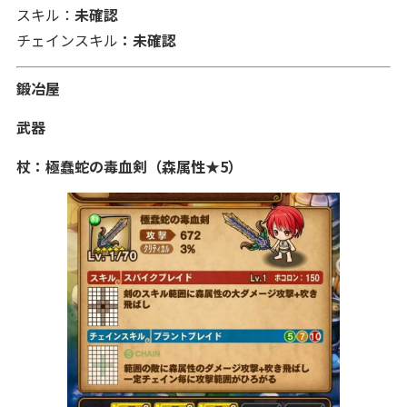
スキル：
未確認
チェインスキル
：未確認
鍛冶屋
武器
杖：極蠢蛇の毒血剣
（森属性★5）