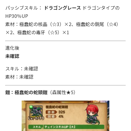
パッシブスキル：
ドラゴングレース
ドラゴンタイプの
HP30％UP
素材：極蠢蛇の核晶（☆3）×2、極蠢蛇の鋭尾（☆4）
×2、極蠢蛇の毒牙（☆5）×1
進化後
未確認
スキル：未確認
素材：未確認
鎧：
極蠢蛇の蛇頭鎧
（森
属性★5）