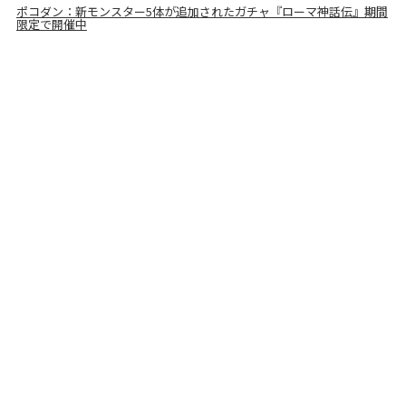
ポコダン：新モンスター5体が追加されたガチャ『ローマ神話伝』期間
限定で開催中