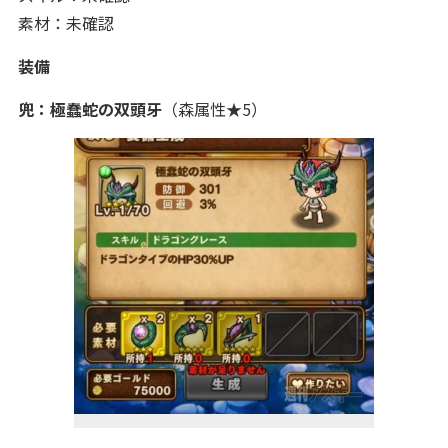
素材：未確認
装備
兜：
極蠢蛇
の双頭牙
（森属性★5）