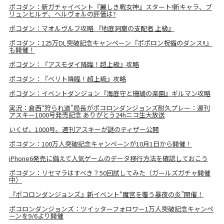
ポコダン：新ガチャイベント『麗しき戦女神』スタート!新キャラ、ブ
リュンヒルデ、ヘルヴォルの評価は?
ポコダン：マオルヴルフ攻略 『地底洞窟の支配者 上級』
ポコダン：125万DL突破記念キャンペーン『ポポロン祝福のダンス!!』
も開催！
ポコダン：『アスモダイ降臨！超上級』攻略
ポコダン：『ベリト降臨！超上級』攻略
ポコダン：イベントダンジョン『海底守と珊瑚の楽園』ギルマン攻略
実況：倉西“狩られ道”局長がポコロンダンジョンズ耐久プレー：週刊
アスキー1000号発売記念 ありがとう24hニコ生大放送
いくぜ、1000号。週刊アスキーが謎のティザー公開
ポコダン：100万人突破記念キャンペーンが10月1日から開催！
iPhone6発売に備えて人気ゲームのデータ移行方法を確認しておこう
ポコダン：リセマラはすべき？50回試してみた（ガールズガチャ開催
中）
『ポコロンダンジョンズ』新イベント“魔宮を覆う暴夜の炎”開催！
ポコロンダンジョンズ：ツイッターフォロワー1万人突破記念キャンペ
ーンを9/6より開催