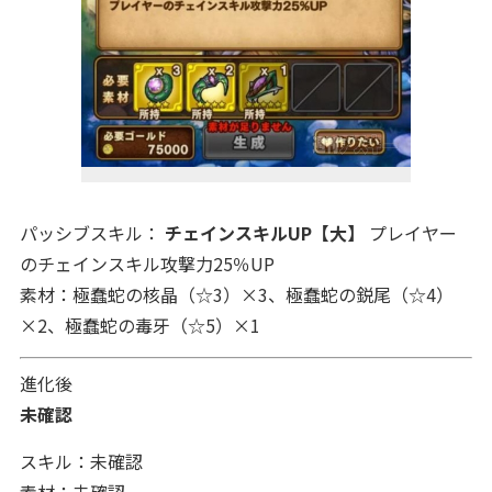
パッシブスキル：
チェインスキルUP【大】
プレイヤー
のチェインスキル攻撃力25％UP
素材：極蠢蛇の核晶（☆3）×3、極蠢蛇の鋭尾（☆4）
×2、極蠢蛇の毒牙（☆5）×1
進化後
未確認
スキル：未確認