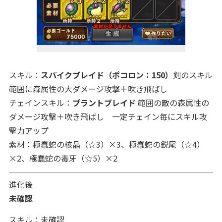
スキル：
スパイクブレイド（ポコロン：150）
剣のスキル
範囲に森属性の大ダメージ攻撃＋吹き飛ばし
チェインスキル：
プラントブレイド
範囲の敵の森属性の
ダメージ攻撃＋吹き飛ばし 一定チェイン毎にスキル攻
撃力アップ
素材：極蠢蛇の核晶（☆3）×3、極蠢蛇の鋭尾（☆4）
×2、極蠢蛇の毒牙（☆5）×2
進化後
未確認
スキル：未確認