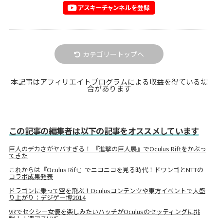
カテゴリートップへ
本記事はアフィリエイトプログラムによる収益を得ている場
合があります
この記事の編集者は以下の記事をオススメしています
巨人のデカさがヤバすぎる！ 『進撃の巨人展』でOculus Riftをかぶっ
てきた
これからは『Oculus Rift』でニコニコを見る時代！ドワンゴとNTTの
コラボ成果発表
ドラゴンに乗って空を飛ぶ！Oculusコンテンツや東方イベントで大盛
り上がり：デジゲー博2014
VRでセクシー女優を楽しみたいハッチがOculusのセッティングに挑