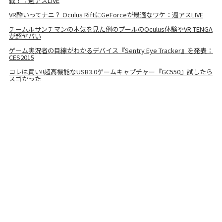
戦！：週アスLIVE
VR酔いってナニ？ Oculus RiftにGeForceが最適なワケ：週アスLIVE
チームルサンチマンの本気を見た例のプールのOculus体験やVR TENGA
が超ヤバい
ゲーム実況者の目線がわかるデバイス『Sentry Eye Tracker』を発表：
CES2015
コレは買い!!超高機能なUSB3.0ゲームキャプチャー『GC550』試したら
スゴかった