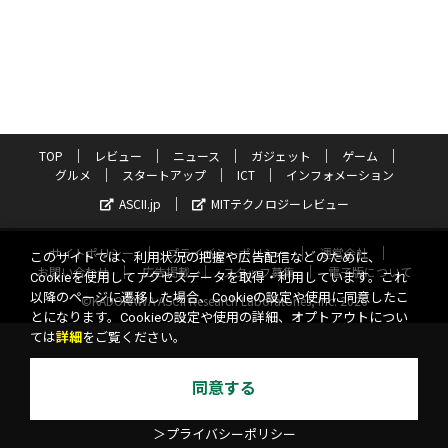
TOP
レビュー
ニュース
ガジェット
ゲーム
グルメ
スタートアップ
ICT
インフォメーション
ASCII.jp
MITテクノロジーレビュー
サイトポリシー
プライバシーポリシー
運営会社
このサイトでは、利用状況の把握や広告配信などのために、
お問い合わせ
広告掲載
スタッフ募集
電子版について
Cookieを使用してアクセスデータを取得・利用しています。これ
以降のページに遷移した場合、Cookieの設定や使用に同意したこ
©KADOKAWA ASCII Research Laboratories, Inc. 2026
とになります。Cookieの設定や使用の詳細、オプトアウトについ
ては
詳細
をご覧ください。
同意する
＞プライバシーポリシー