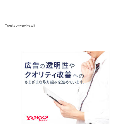
Tweets by weeklyascii