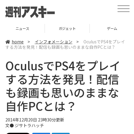
t
o
g
g
l
ニュース
ガジェット
ゲーム
e
n
a
home
>
インフォメーション
>
OculusでPS4をプレイ
v
する方法を発見！配信も録画も思いのままな自作PCとは？
i
g
a
OculusでPS4をプレイ
t
i
o
する方法を発見！配信
n
も録画も思いのままな
自作PCとは？
2014年12月20日 23時30分更新
文●
ジサトラハッチ