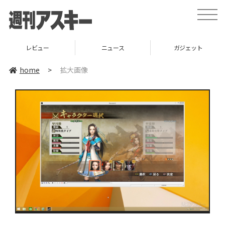
toggle
naviga
レビュー
ニュース
ガジェット
home
>
拡大画像