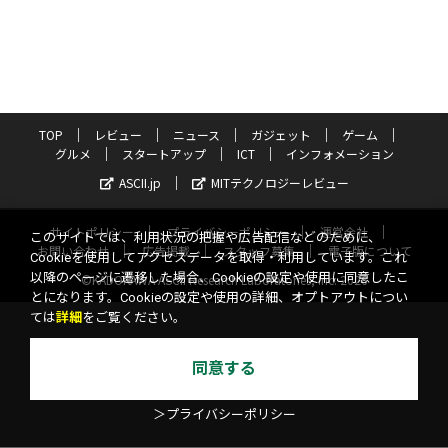
TOP
レビュー
ニュース
ガジェット
ゲーム
グルメ
スタートアップ
ICT
インフォメーション
ASCII.jp
MITテクノロジーレビュー
サイトポリシー
プライバシーポリシー
運営会社
このサイトでは、利用状況の把握や広告配信などのために、
お問い合わせ
広告掲載
スタッフ募集
電子版について
Cookieを使用してアクセスデータを取得・利用しています。これ
以降のページに遷移した場合、Cookieの設定や使用に同意したこ
©KADOKAWA ASCII Research Laboratories, Inc. 2026
とになります。Cookieの設定や使用の詳細、オプトアウトについ
ては
詳細
をご覧ください。
同意する
＞プライバシーポリシー