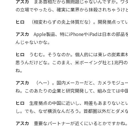
アスカ
まあ首相だから無問題じゃないんですか。ワタ
の立場でやったら、確実に業界から抹殺されちゃうけ
ヒロ
（相変わらずの炎上体質だな）。開発拠点ってい
アスカ
Apple製品、特にiPhoneやiPadは日本
んじゃないかな。
ヒロ
うむむ。そうなのか。個人的には東レの炭素素材（
思うんだけどな。このまえ、米ボーイング社と1兆円
ね。
アスカ
（へー）。国内メーカーだと、カメラモジュー
ね。このあたりの企業と研究開発して、組み立ては中
ヒロ
生産拠点の中国に近いし、時差もあまりないとい
し。でも、なぜ横浜なんだろう。首都圏以外だとダメ
アスカ
重要なパートナーが近くにいるとかですかね。