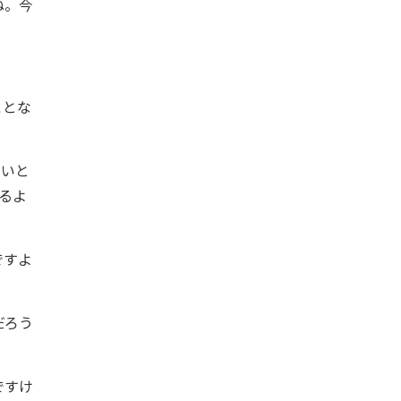
ね。今
ことな
ろいと
るよ
ですよ
だろう
ですけ