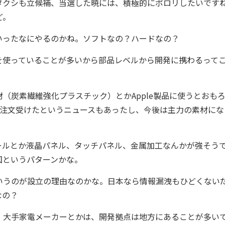
クシも立候補、当選した暁には、積極的にポロリしたいです
ど。
ったなにやるのかね。ソフトなの？ハードなの？
の部品を使っていることが多いから部品レベルから開発に携わるって
炭素繊維強化プラスチック）とかApple製品に使うとおも
の注文受けたというニュースもあったし、今後は主力の素材にな
ルとか液晶パネル、タッチパネル、金属加工なんかが強そう
国というパターンかな。
うのが設立の理由なのかな。日本なら情報漏洩もひどくない
なの？
大手家電メーカーとかは、開発拠点は地方にあることが多い