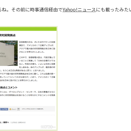
ね。その前に時事通信経由で
Yahoo!ニュース
にも載ったみた