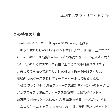
本記事はアフィリエイトプロ
この特集の記事
Bluetoothスピーカー『Inspire S2 Wirelss』を試す
ドキッ！女だらけのGEEKイベント本日（1/25）開催 三上洋がセ
Apple、2016年は福袋“Lucky Bag”の販売がないことを公式に案
“公平性”のためにスマホの価格が上がる？携帯料金タスクフォース
苦労してでも貼っておきたいBlackBerry Privの保護フィルム
高級iPhoneケースを無料でオーバーホールしてもらった話
全ASCIIファン必見！漫画スティーブズ最新巻イベントのトーク
ジョブズ好きは漫画スティーブズ最新巻発売記念イベントへ
15万円のiPhoneケースに6s対応版 結婚できるローズゴールドも
ナムコのゲームキャラでIoTをつくれ！ 参加無料 行かなきゃハドソン