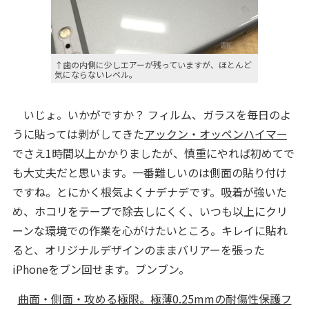
↑歯の内側に少しエアーが残っていますが、ほとんど
気にならないレベル。
いじょ。いかがですか？ フィルム、ガラスを毎日のよ
うに貼っては剥がしてきた
アックン・オッペンハイマー
でさえ1時間以上かかりましたが、慎重にやれば初めてで
も大丈夫だと思います。一番難しいのは側面の貼り付け
ですね。とにかく根気よくナデナデです。吸着が強いた
め、ホコリをテープで除去しにくく、いつも以上にクリ
ーンな環境での作業を心がけたいところ。キレイに貼れ
ると、オリジナルデザインのままバリアーを張った
iPhoneをブン回せます。ブンブン。
曲面・側面・攻める極限。極薄0.25mmの耐傷性保護フ