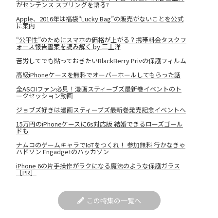
がセンテンス スプリングを語る?
Apple、2016年は福袋“Lucky Bag”の販売がないことを公式
に案内
“公平性”のためにスマホの価格が上がる？携帯料金タスクフ
ォース報告書案を読み解く by 三上洋
苦労してでも貼っておきたいBlackBerry Privの保護フィルム
高級iPhoneケースを無料でオーバーホールしてもらった話
全ASCIIファン必見！漫画スティーブズ最新巻イベントのト
ークセッション動画
ジョブズ好きは漫画スティーブズ最新巻発売記念イベントへ
15万円のiPhoneケースに6s対応版 結婚できるローズゴール
ドも
ナムコのゲームキャラでIoTをつくれ！ 参加無料 行かなきゃ
ハドソン Engadgetのハッカソン
iPhone 6の片手操作がラクになる魔法のような保護ガラス
［PR］
この特集の一覧へ