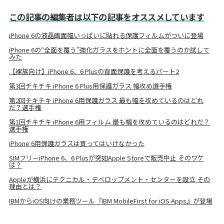
この記事の編集者は以下の記事をオススメしています
iPhone 6の液晶画面幅いっぱいに貼れる保護フィルムがついに登場
iPhone 6の“全面を覆う”強化ガラスをホントに全面を覆うのか試して
みた
【裸族向け】iPhone 6、6 Plusの背面保護を考えるパート2
第3回チキチキ iPhone 6 Plus用保護ガラス 幅攻め選手権
第2回チキチキ iPhone 6用保護ガラス 最も幅を攻めているのはどれ
だ？選手権
第1回チキチキ iPhone 6用フィルム 最も幅を攻めているのはどれだ？
選手権
iPhone 6用保護ガラスは買ってはいけなかった
SIMフリーiPhone 6、6 Plusが突如Apple Storeで販売中止 そのワケ
は？
Appleが横浜にテクニカル・デベロップメント・センターを設立 その
理由とは？
IBMからiOS向けの業務ツール『IBM MobileFirst for iOS Apps』が登場