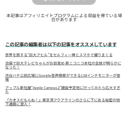
本記事はアフィリエイトプログラムによる収益を得ている場
合があります
この記事の編集者は以下の記事をオススメしています
世界を旅する“巨大アヒル”をセルフィー棒とスマホで撮りまくる
池袋で巨大テレビちゃんがお目覚め 新ニコニコ本社の全貌が明らかに
なった！
渋谷ハチ公前広場にGoogle音声検索ができる138インチモニターが登
場
アップル新社屋“Apple Campus2”建設予定地に行ってみたら広大すぎ
た
『カオスだもんね！』東京湾アクアラインのさらに下にある秘密の地
下通路に潜入！