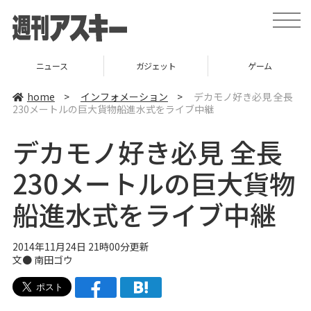
t
o
g
g
l
ニュース
ガジェット
ゲーム
e
n
a
home
>
インフォメーション
>
デカモノ好き必見 全長
v
230メートルの巨大貨物船進水式をライブ中継
i
g
a
デカモノ好き必見 全長
t
i
o
230メートルの巨大貨物
n
船進水式をライブ中継
2014年11月24日 21時00分更新
文●
南田ゴウ