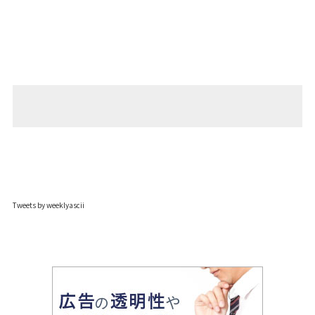
Tweets by weeklyascii