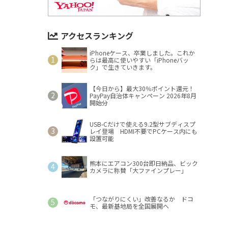
アクセスランキング
iPhoneケース、卒業しました。これか
らは最高に使いやすい「iPhoneバッ
ク」で生きていきます。
【今日から】最大30％ポイント還元！
PayPay自治体キャンペーン 2026年8月
開始分
USB-Cだけで使える9.2型サブディスプ
レイ登場 HDMI不要でPCケース内にも
設置可能
熊本にエアコン300台即日納品、ビック
カメラに称賛「大ファインプレー」
「つながりにくい」改善なるか ドコ
モ、最新基地局を全国展開へ