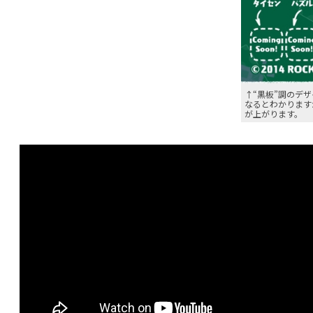
↑“黒板”調のデ
なるとわかります
が上がります。