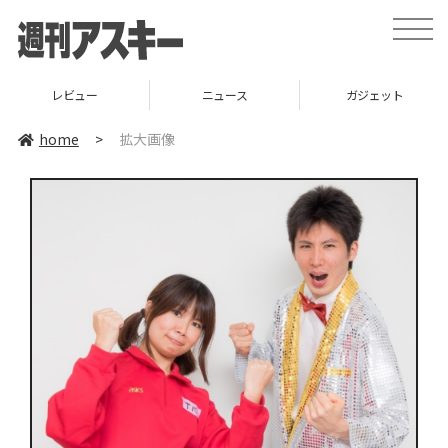
toggle
naviga
レビュー
ニュース
ガジェット
home
>
拡大画像