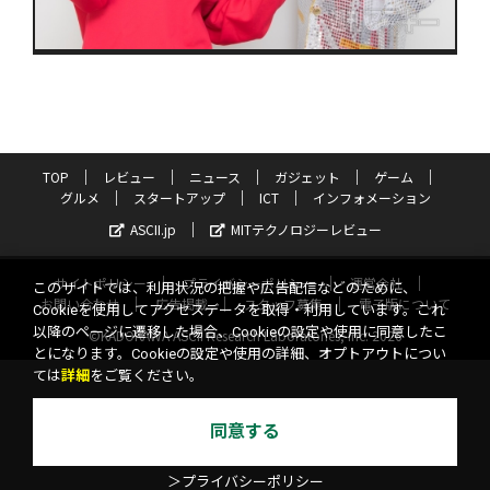
TOP
レビュー
ニュース
ガジェット
ゲーム
グルメ
スタートアップ
ICT
インフォメーション
ASCII.jp
MITテクノロジーレビュー
サイトポリシー
プライバシーポリシー
運営会社
このサイトでは、利用状況の把握や広告配信などのために、
お問い合わせ
広告掲載
スタッフ募集
電子版について
Cookieを使用してアクセスデータを取得・利用しています。これ
以降のページに遷移した場合、Cookieの設定や使用に同意したこ
©KADOKAWA ASCII Research Laboratories, Inc. 2026
とになります。Cookieの設定や使用の詳細、オプトアウトについ
ては
詳細
をご覧ください。
同意する
＞プライバシーポリシー