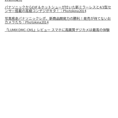
パナソニックからEVF＆ホットシューが付いた新ミラーレスと4/3型セ
ンサー搭載の高級コンデジがキタ！：Photokina2014
写真疾走パナソニックレポ、新商品開発力の勝利！発売が待てないお
カメラたち：Photokina2014
『LUMIX DMC-CM1』レビュー スマホに高画質デジカメは最高の体験