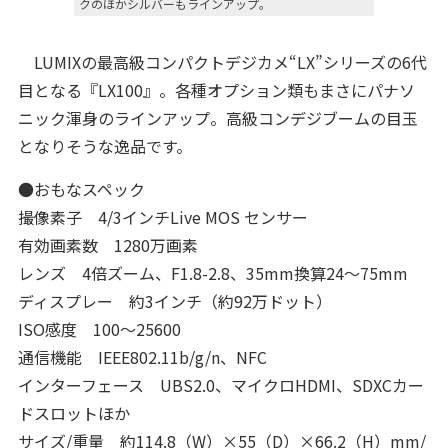
クのほかシルバーもラインアップ。
LUMIXの最高級コンパクトデジカメ“LX”シリーズの6代
目となる『LX100』。各種オプション類もまさにパナソ
ニック渾身のラインアップ。高級コンデジブームの目玉
となりそうな逸品です。
●おもなスペック
撮像素子 4/3インチLive MOS センサー
有効画素数 1280万画素
レンズ 4倍ズーム、F1.8-2.8、35mm換算24～75mm
ディスプレー 約3インチ（約92万ドット）
ISO感度 100～25600
通信機能 IEEE802.11b/g/n、NFC
インターフェース UBS2.0、マイクロHDMI、SDXCカー
ドスロットほか
サイズ/重量 約114.8（W）×55（D）×66.2（H）mm/