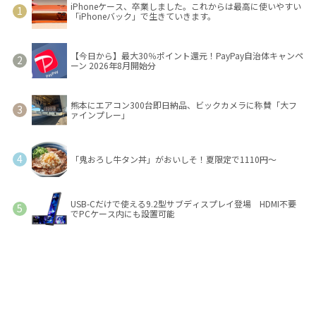
iPhoneケース、卒業しました。これからは最高に使いやすい
「iPhoneバック」で生きていきます。
【今日から】最大30％ポイント還元！PayPay自治体キャンペ
ーン 2026年8月開始分
熊本にエアコン300台即日納品、ビックカメラに称賛「大フ
ァインプレー」
「鬼おろし牛タン丼」がおいしそ！夏限定で1110円～
USB-Cだけで使える9.2型サブディスプレイ登場 HDMI不要
でPCケース内にも設置可能