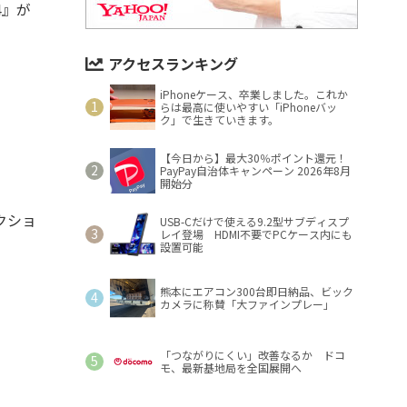
4』が
アクセスランキング
iPhoneケース、卒業しました。これか
らは最高に使いやすい「iPhoneバッ
ク」で生きていきます。
【今日から】最大30％ポイント還元！
PayPay自治体キャンペーン 2026年8月
開始分
クショ
USB-Cだけで使える9.2型サブディスプ
レイ登場 HDMI不要でPCケース内にも
設置可能
熊本にエアコン300台即日納品、ビック
カメラに称賛「大ファインプレー」
「つながりにくい」改善なるか ドコ
モ、最新基地局を全国展開へ