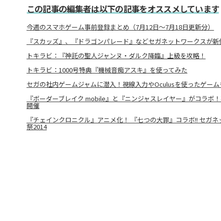
この記事の編集者は以下の記事をオススメしています
今週のスマホゲーム事前登録まとめ（7月12日～7月18日更新分）
『スカッズ』、『ドラゴンパレード』などセガネットワークスが新
トキラビ：『神託の聖人ジャンヌ・ダルク降臨』上級を攻略！
トキラビ：1000号特典『機械音痴アスキ』を使ってみた
セガの社内ゲームジャムに潜入！視線入力やOculusを使ったゲーム
『ボーダーブレイク mobile』と『ニンジャスレイヤー』がコラボ
開催
『チェインクロニクル』アニメ化！ 『七つの大罪』コラボ!! セガ
祭2014