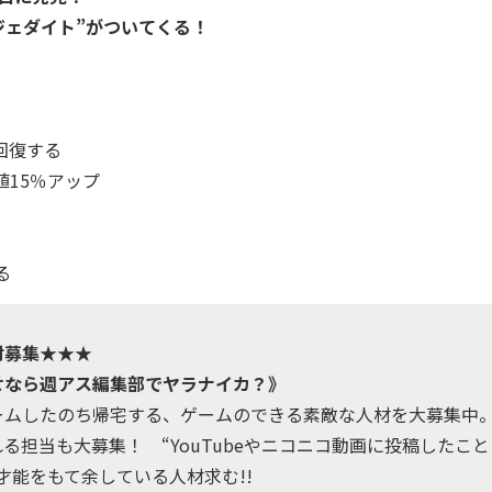
ジェダイト”がついてくる！
回復する
15％アップ
る
材募集★★★
せなら週アス編集部でヤラナイカ？》
ームしたのち帰宅する、ゲームのできる素敵な人材を大募集中
担当も大募集！ “YouTubeやニコニコ動画に投稿したこと
才能をもて余している人材求む!!