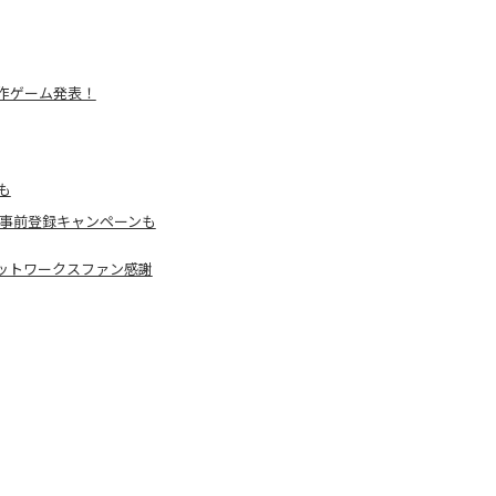
作ゲーム発表！
も
！事前登録キャンペーンも
ネットワークスファン感謝