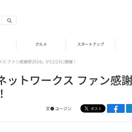
グルメ
スタートアップ
 ファン感謝祭2014』が12/13に開催！
ネットワークス ファン感
！
文●
ユージン