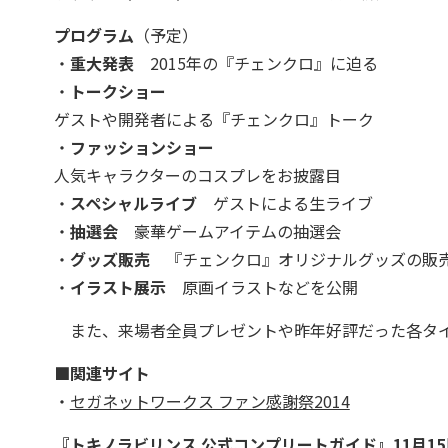
プログラム
（予定）
・
重大発表
2015年の『チェンクロ』に迫る
・
トークショー
ゲストや開発者による『チェンクロ』トーク
・
ファッションショー
人気キャラクターのコスプレをお披露目
・
スペシャルライブ
ゲストによる生ライブ
・
抽選会
豪華ゲームアイテムの抽選会
・
グッズ販売
『チェンクロ』オリジナルグッズの販
・
イラスト展示
原画イラストなどを公開
また、来場者全員プレゼントや昨年好評だった各タイ
■関連サイト
・
セガネットワークス ファン感謝祭2014
『トキノラビリンス 公式コンプリートガイド』11月1