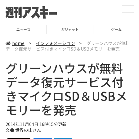
t
o
g
g
l
ニュース
ガジェット
ゲーム
e
n
a
home
>
インフォメーション
>
グリーンハウスが無料
v
データ復元サービス付きマイクロSD＆USBメモリーを発売
i
g
a
グリーンハウスが無料
t
i
o
データ復元サービス付
n
きマイクロSD＆USBメ
モリーを発売
2014年11月04日 16時15分更新
文● 世界の山さん