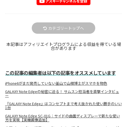
カテゴリートップへ
本記事はアフィリエイトプログラムによる収益を得ている場
合があります
この記事の編集者は以下の記事をオススメしています
iPhone6がまだ発売していない釜山で山根博士がスマホを物色
GALAXY Note Edgeの秘密に迫る！ サムスン担当者を直撃インタビュ
ー
『GALAXY Note Edge』はコンセプトまで考え抜かれた使い勝手のいい
1台
GALAXY Note Edge SC-01G：サイドの曲面ディスプレーで新たな使い
方を実現【実機画像追加】