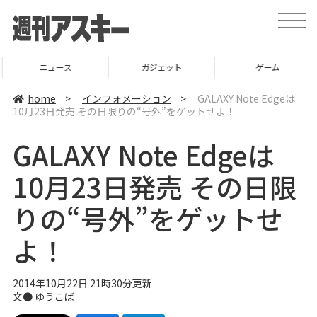
t
o
g
g
l
ニュース
ガジェット
ゲーム
e
n
a
home
>
インフォメーション
>
GALAXY Note Edgeは
v
10月23日発売 その日限りの“号外”をゲットせよ！
i
g
a
GALAXY Note Edgeは
t
i
o
10月23日発売 その日限
n
りの“号外”をゲットせ
よ！
2014年10月22日 21時30分更新
文●
ゆうこば