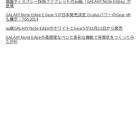
曲面ディスプレー採用ファブレットのau版『GALAGY Note Edge』が
登場
GALAXY Note EdgeとGear Sが日本発売決定 OculusパワーのGear VR
も展示：TGS2014
au版GALAXY Note EdgeのホワイトとGearSが11月13日から発売
GALAXY Note Edgeの高感度なペンと多彩な機能で年賀状をつくってみ
た[PR]